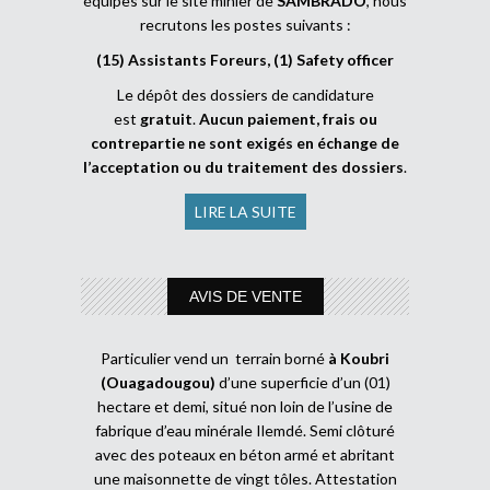
équipes sur le site minier de
SAMBRADO
, nous
recrutons les postes suivants :
(15) Assistants Foreurs, (1) Safety officer
Le dépôt des dossiers de candidature
est
gratuit
.
Aucun paiement, frais ou
contrepartie ne sont exigés en échange de
l’acceptation ou du traitement des dossiers
.
LIRE LA SUITE
AVIS DE VENTE
Particulier vend un terrain borné
à Koubri
(Ouagadougou)
d’une superficie d’un (01)
hectare et demi, situé non loin de l’usine de
fabrique d’eau minérale Ilemdé. Semi clôturé
avec des poteaux en béton armé et abritant
une maisonnette de vingt tôles. Attestation