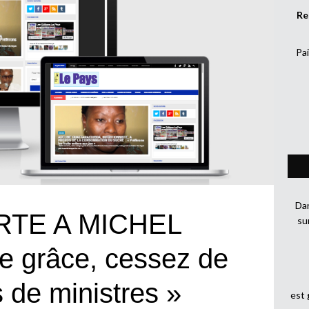
Re
Pai
Dan
TE A MICHEL
su
 grâce, cessez de
s de ministres »
est