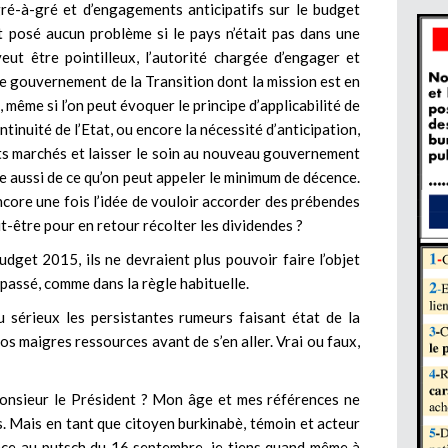
-à-gré et d’engagements anticipatifs sur le budget
t posé aucun problème si le pays n’était pas dans une
eut être pointilleux, l’autorité chargée d’engager et
 le gouvernement de la Transition dont la mission est en
 même si l’on peut évoquer le principe d’applicabilité de
ntinuité de l’Etat, ou encore la nécessité d’anticipation,
dits marchés et laisser le soin au nouveau gouvernement
e aussi de ce qu’on peut appeler le minimum de décence.
core une fois l’idée de vouloir accorder des prébendes
ut-être pour en retour récolter les dividendes ?
get 2015, ils ne devraient plus pouvoir faire l’objet
passé, comme dans la règle habituelle.
 sérieux les persistantes rumeurs faisant état de la
os maigres ressources avant de s’en aller. Vrai ou faux,
Monsieur le Président ? Mon âge et mes références ne
. Mais en tant que citoyen burkinabè, témoin et acteur
tance au putsch du 16 septembre, je tiens quand même à