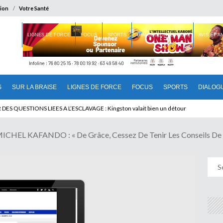
ion
Votre Santé
 BRAISE
LIGNES DE FORCE
FOCUS
SPORTS
DIALOGUE INTERIEUR
AVIS ET 
S
SUR LA BRAISE
LIGNES DE FORCE
FOCUS
SPORTS
DIALOG
 QUESTIONS LIEES A L’ESCLAVAGE : Kingston valait bien un détour
EL KAFANDO : « De Grâce, Cessez De Tenir Les Conseils De M