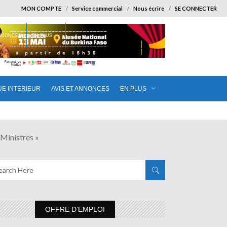
MON COMPTE
Service commercial
Nous écrire
SE CONNECTER
ANNONCES
EN PLUS
UE INTERIEUR
AVIS ET ANNONCES
EN PLUS
inistres »
OFFRE D’EMPLOI