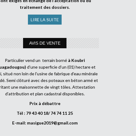
sont exigés en échange de l’acceptation ou du
traitement des dossiers
.
LIRE LA SUITE
AVIS DE VENTE
Particulier vend un terrain borné
à Koubri
uagadougou)
d’une superficie d’un (01) hectare et
, situé non loin de l’usine de fabrique d’eau minérale
dé. Semi clôturé avec des poteaux en béton armé et
ritant une maisonnette de vingt tôles. Attestation
d’attribution et plan cadastral disponibles.
Prix à débattre
Tél : 79 43 40 18/ 74 74 11 25
E-mail:
masigue2019@gmail.com