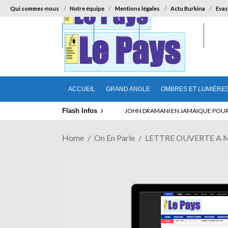
Qui sommes-nous
Notre équipe
Mentions légales
Actu Burkina
Evas
ACCUEIL
GRAND ANGLE
OMBRES ET LUMIÈRES
SUR LA
ACCUEIL
GRAND ANGLE
OMBRES ET LUMIÈRE
Flash Infos
JOHN DRAMANI EN JAMAIQUE POUR DES
Home
On En Parle
LETTRE OUVERTE A MICH