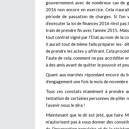
gouvernement avec de nombreux cas de gré
2016 non encore en exercice. Cela n’aurai
période de passation de charges. Si l’on v
d’exécuter la loi de finances 2016 n’est pas
train de prendre fin avec l’année 2015. Mais,
tout contrat signé par l’Etat au nom de la co
il aurait tout de même fallu préparer les- 
de prendre les actes y afférant. Cela procèd
Faute de cela, comment ne pas accréditer en
à des amis avant de quitter le pouvoir et pe
Quant aux marchés répondant encore du bud
d’engagement une fois le mois de novembre 
Tous ces constats m’amènent à prendre au
tentation de certaines personnes de piller n
l’avenir nous le dira !
Maintenant que le dé est jeté, que faire 
m’autorisent pas à vous donner des conseils
de l’insurrection populaire et de la résis