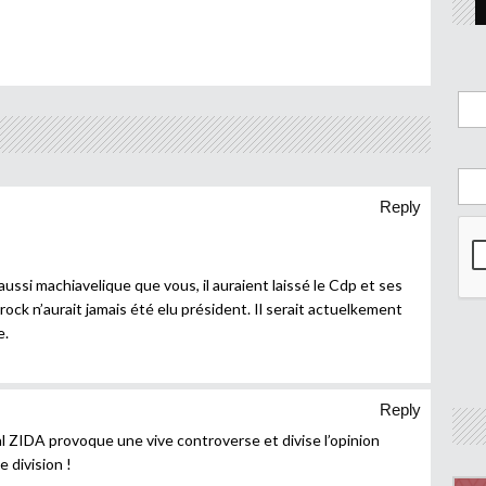
Reply
ussi machiavelique que vous, il auraient laissé le Cdp et ses
 rock n’aurait jamais été elu président. Il serait actuelkement
e.
Reply
l ZIDA provoque une vive controverse et divise l’opinion
e division !