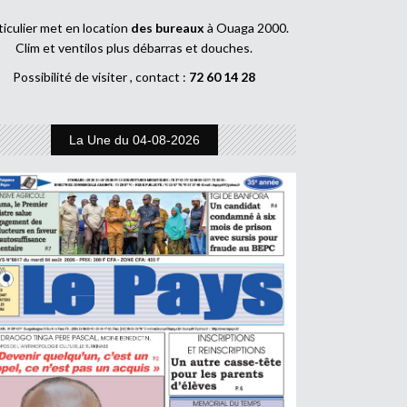
ticulier met en location
des bureaux
à Ouaga 2000.
Clim et ventilos plus débarras et douches.
Possibilité de visiter , contact :
72 60 14 28
La Une du 04-08-2026