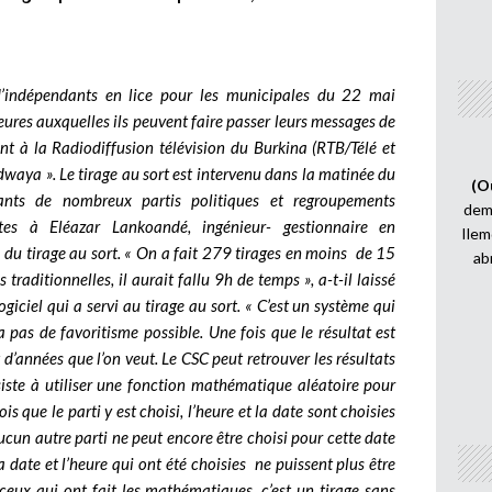
d’indépendants en lice pour les municipales du 22 mai
ures auxquelles ils peuvent faire passer leurs messages de
 à la Radiodiffusion télévision du Burkina (RTB/Télé et
idwaya ». Le tirage au sort est intervenu dans la matinée du
(O
ants de nombreux partis politiques et regroupements
demi
tes à Eléazar Lankoandé, ingénieur- gestionnaire en
Ilem
 du tirage au sort. « On a fait 279 tirages en moins de 15
ab
traditionnelles, il aurait fallu 9h de temps », a-t-il laissé
iciel qui a servi au tirage au sort. « C’est un système qui
a pas de favoritisme possible. Une fois que le résultat est
 d’années que l’on veut. Le CSC peut retrouver les résultats
siste à utiliser une fonction mathématique aléatoire pour
s que le parti y est choisi, l’heure et la date sont choisies
Aucun autre parti ne peut encore être choisi pour cette date
a date et l’heure qui ont été choisies ne puissent plus être
 ceux qui ont fait les mathématiques, c’est un tirage sans