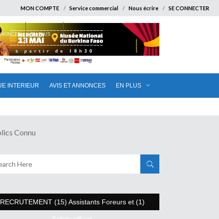
MON COMPTE
Service commercial
Nous écrire
SE CONNECTER
ANNONCES
EN PLUS
UE INTERIEUR
AVIS ET ANNONCES
EN PLUS
lics Connu
RECRUTEMENT (15) Assistants Foreurs et (1)
Safety officer