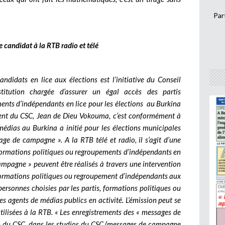
Par
andidat à la RTB radio et télé
andidats en lice aux élections est l’initiative du Conseil
titution chargée d’assurer un égal accès des partis
ents d’indépendants en lice pour les élections au Burkina
ident du CSC, Jean de Dieu Vokouma, c’est conformément à
médias au Burkina a initié pour les élections municipales
 de campagne ». A la RTB télé et radio, il s’agit d’une
formations politiques ou regroupements d’indépendants en
ampagne » peuvent être réalisés à travers une intervention
, formations politiques ou regroupement d’indépendants aux
ersonnes choisies par les partis, formations politiques ou
s agents de médias publics en activité. L’émission peut se
utilisées à la RTB. « Les enregistrements des « messages de
n du CSC, dans les studios du CSC (messages de campagne