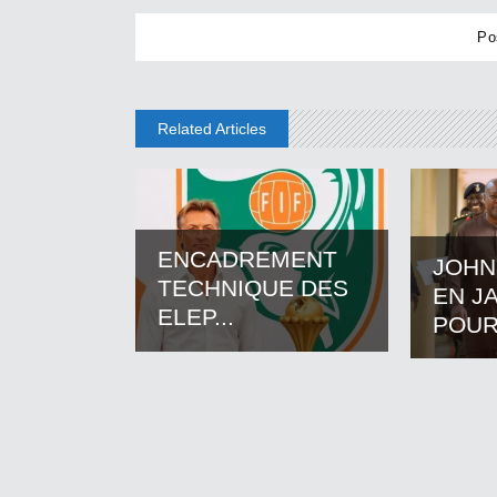
Related Articles
ENCADREMENT
JOHN
TECHNIQUE DES
EN J
ELEP...
POUR.