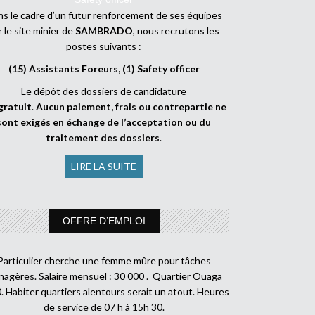
s le cadre d’un futur renforcement de ses équipes
r le site minier de
SAMBRADO
, nous recrutons les
postes suivants :
(15) Assistants Foreurs, (1) Safety officer
Le dépôt des dossiers de candidature
gratuit
.
Aucun paiement, frais ou contrepartie ne
sont exigés en échange de l’acceptation ou du
traitement des dossiers
.
LIRE LA SUITE
OFFRE D’EMPLOI
Particulier cherche une femme mûre pour tâches
agères. Salaire mensuel : 30 000 . Quartier Ouaga
. Habiter quartiers alentours serait un atout. Heures
de service de 07 h à 15h 30.