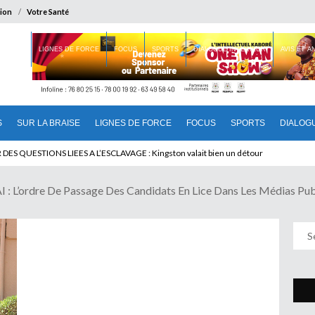
ion
Votre Santé
 BRAISE
LIGNES DE FORCE
FOCUS
SPORTS
DIALOGUE INTERIEUR
AVIS ET 
S
SUR LA BRAISE
LIGNES DE FORCE
FOCUS
SPORTS
DIALOG
U CAMEROUN : Qui pilote le Cameroun ?
L’ordre De Passage Des Candidats En Lice Dans Les Médias Pub