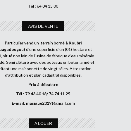
Tél : 64 04 15 00
AVIS DE VENTE
Particulier vend un terrain borné
à Koubri
uagadougou)
d’une superficie d’un (01) hectare et
, situé non loin de l’usine de fabrique d’eau minérale
dé. Semi clôturé avec des poteaux en béton armé et
ritant une maisonnette de vingt tôles. Attestation
d’attribution et plan cadastral disponibles.
Prix à débattre
Tél : 79 43 40 18/ 74 74 11 25
E-mail:
masigue2019@gmail.com
A LOUER