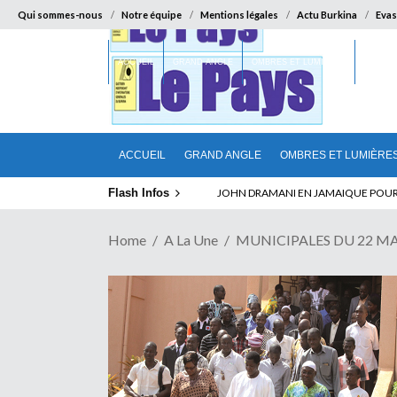
Qui sommes-nous
Notre équipe
Mentions légales
Actu Burkina
Evas
ACCUEIL
GRAND ANGLE
OMBRES ET LUMIÈRES
SUR LA
ACCUEIL
GRAND ANGLE
OMBRES ET LUMIÈRE
Flash Infos
ABSENCE PROLONGEE DE PAUL BIYA D
Home
A La Une
MUNICIPALES DU 22 MAI : 