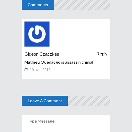
Comments
Reply
Gideon Czaczkes
Mathieu Ouedaogo is assassin crimial
10 avril 2018
Leave A Comment