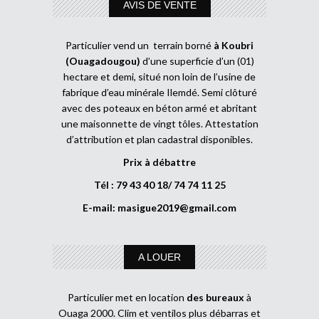
AVIS DE VENTE
Particulier vend un terrain borné
à Koubri
(Ouagadougou)
d’une superficie d’un (01)
hectare et demi, situé non loin de l’usine de
fabrique d’eau minérale Ilemdé. Semi clôturé
avec des poteaux en béton armé et abritant
une maisonnette de vingt tôles. Attestation
d’attribution et plan cadastral disponibles.
Prix à débattre
Tél : 79 43 40 18/ 74 74 11 25
E-mail:
masigue2019@gmail.com
A LOUER
Particulier met en location
des bureaux
à
Ouaga 2000. Clim et ventilos plus débarras et