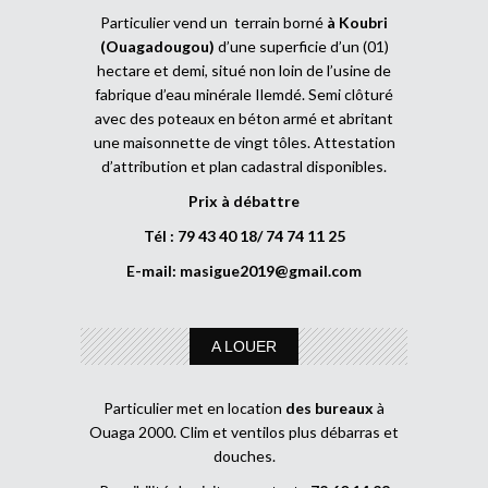
Particulier vend un terrain borné
à Koubri
(Ouagadougou)
d’une superficie d’un (01)
hectare et demi, situé non loin de l’usine de
fabrique d’eau minérale Ilemdé. Semi clôturé
avec des poteaux en béton armé et abritant
une maisonnette de vingt tôles. Attestation
d’attribution et plan cadastral disponibles.
Prix à débattre
Tél : 79 43 40 18/ 74 74 11 25
E-mail:
masigue2019@gmail.com
A LOUER
Particulier met en location
des bureaux
à
Ouaga 2000. Clim et ventilos plus débarras et
douches.