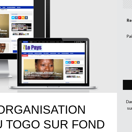
Re
Pai
Dan
’ORGANISATION
su
U TOGO SUR FOND