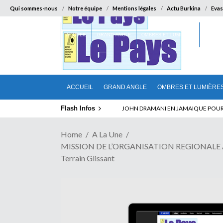
Qui sommes-nous
Notre équipe
Mentions légales
Actu Burkina
Evas
ACCUEIL
GRAND ANGLE
OMBRES ET LUMIÈRES
SUR LA
ACCUEIL
GRAND ANGLE
OMBRES ET LUMIÈRE
Flash Infos
ELECTION DE TALON A LA TETE DU SENA
Home
A La Une
MISSION DE L’ORGANISATION REGIONALE 
Terrain Glissant