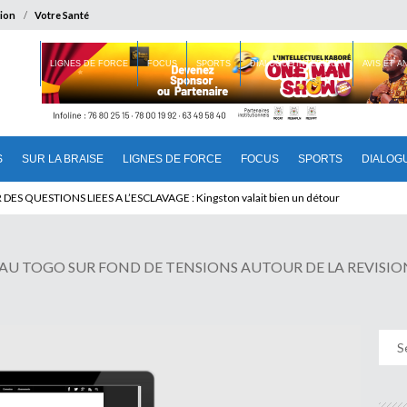
ion
Votre Santé
 BRAISE
LIGNES DE FORCE
FOCUS
SPORTS
DIALOGUE INTERIEUR
AVIS ET 
S
SUR LA BRAISE
LIGNES DE FORCE
FOCUS
SPORTS
DIALOG
T BENINOIS : Quand Patrice quitte le pouvoir sans partir !
AU TOGO SUR FOND DE TENSIONS AUTOUR DE LA REVISION