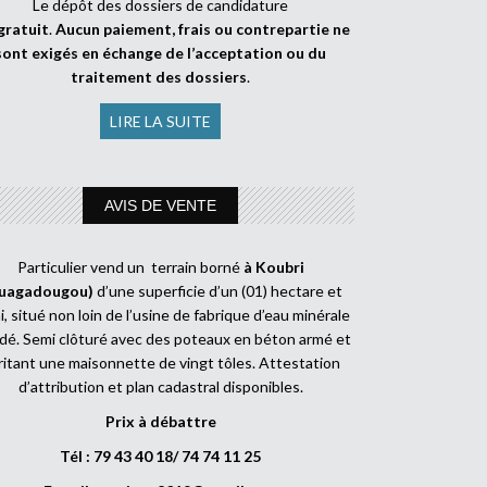
Le dépôt des dossiers de candidature
gratuit
.
Aucun paiement, frais ou contrepartie ne
sont exigés en échange de l’acceptation ou du
traitement des dossiers
.
LIRE LA SUITE
AVIS DE VENTE
Particulier vend un terrain borné
à Koubri
uagadougou)
d’une superficie d’un (01) hectare et
, situé non loin de l’usine de fabrique d’eau minérale
dé. Semi clôturé avec des poteaux en béton armé et
ritant une maisonnette de vingt tôles. Attestation
d’attribution et plan cadastral disponibles.
Prix à débattre
Tél : 79 43 40 18/ 74 74 11 25