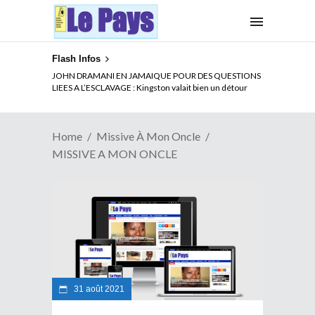
Flash Infos
ELECTION DE TALON A LA TETE DU SENAT BENINOIS :
JOHN DRAMANI EN JAMAIQUE POUR DES QUESTIONS
Quand Patrice quitte le pouvoir sans partir !
LIEES A L’ESCLAVAGE : Kingston valait bien un détour
Home
Missive À Mon Oncle
MISSIVE A MON ONCLE
31 août 2021