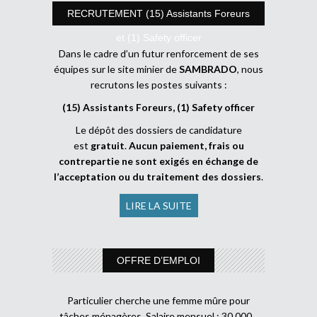
RECRUTEMENT (15) Assistants Foreurs
et (1) Safety officer
Dans le cadre d’un futur renforcement de ses
équipes sur le site minier de
SAMBRADO
, nous
recrutons les postes suivants :
(15) Assistants Foreurs, (1) Safety officer
Le dépôt des dossiers de candidature
est
gratuit
.
Aucun paiement, frais ou
contrepartie ne sont exigés en échange de
l’acceptation ou du traitement des dossiers
.
LIRE LA SUITE
OFFRE D’EMPLOI
Particulier cherche une femme mûre pour
tâches ménagères. Salaire mensuel : 30 000 .