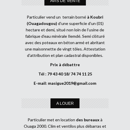
AVIS DE VENTE
Particulier vend un terrain borné
à Koubri
(Ouagadougou)
d’une superficie d’un (01)
hectare et demi, situé non loin de l’usine de
fabrique d’eau minérale Ilemdé. Semi clôturé
avec des poteaux en béton armé et abritant
une maisonnette de vingt tôles. Attestation
d’attribution et plan cadastral disponibles.
Prix à débattre
Tél : 79 43 40 18/ 74 74 11 25
E-mail:
masigue2019@gmail.com
A LOUER
Particulier met en location
des bureaux
à
Ouaga 2000. Clim et ventilos plus débarras et