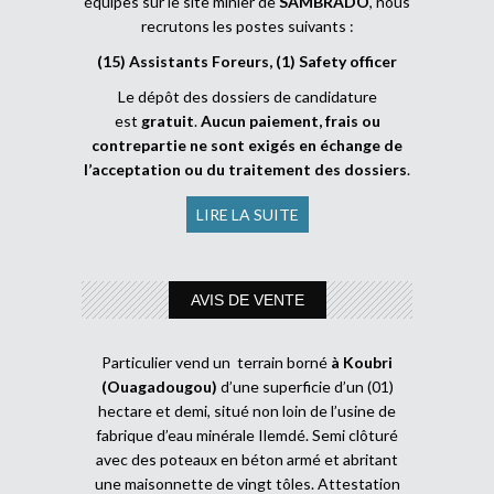
équipes sur le site minier de
SAMBRADO
, nous
recrutons les postes suivants :
(15) Assistants Foreurs, (1) Safety officer
Le dépôt des dossiers de candidature
est
gratuit
.
Aucun paiement, frais ou
contrepartie ne sont exigés en échange de
l’acceptation ou du traitement des dossiers
.
LIRE LA SUITE
AVIS DE VENTE
Particulier vend un terrain borné
à Koubri
(Ouagadougou)
d’une superficie d’un (01)
hectare et demi, situé non loin de l’usine de
fabrique d’eau minérale Ilemdé. Semi clôturé
avec des poteaux en béton armé et abritant
une maisonnette de vingt tôles. Attestation