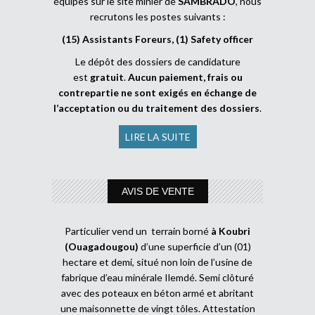
équipes sur le site minier de
SAMBRADO
, nous
recrutons les postes suivants :
(15) Assistants Foreurs, (1) Safety officer
Le dépôt des dossiers de candidature
est
gratuit
.
Aucun paiement, frais ou
contrepartie ne sont exigés en échange de
l’acceptation ou du traitement des dossiers
.
LIRE LA SUITE
AVIS DE VENTE
Particulier vend un terrain borné
à Koubri
(Ouagadougou)
d’une superficie d’un (01)
hectare et demi, situé non loin de l’usine de
fabrique d’eau minérale Ilemdé. Semi clôturé
avec des poteaux en béton armé et abritant
une maisonnette de vingt tôles. Attestation