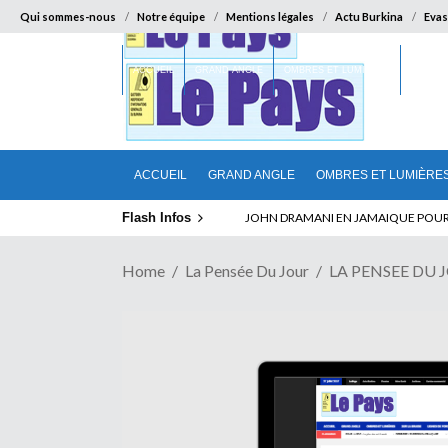
Qui sommes-nous
Notre équipe
Mentions légales
Actu Burkina
Evas
ACCUEIL
GRAND ANGLE
OMBRES ET LUMIÈRES
SUR LA
ACCUEIL
GRAND ANGLE
OMBRES ET LUMIÈRE
Flash Infos
ABSENCE PROLONGEE DE PAUL BIYA D
Home
La Pensée Du Jour
LA PENSEE DU 