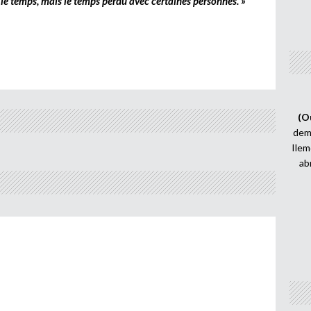
 le temps, mais le temps perdu avec certaines personnes. »
(O
demi
Ilem
ab