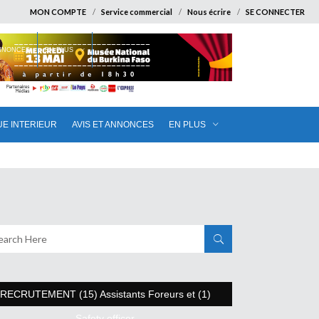
MON COMPTE
Service commercial
Nous écrire
SE CONNECTER
ANNONCES
EN PLUS
UE INTERIEUR
AVIS ET ANNONCES
EN PLUS
RECRUTEMENT (15) Assistants Foreurs et (1)
Safety officer