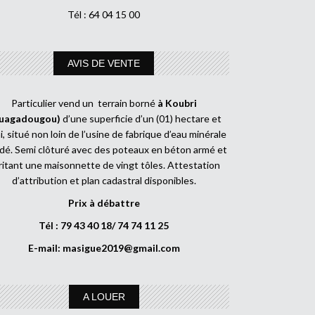
Tél : 64 04 15 00
AVIS DE VENTE
Particulier vend un terrain borné
à Koubri
uagadougou)
d’une superficie d’un (01) hectare et
, situé non loin de l’usine de fabrique d’eau minérale
dé. Semi clôturé avec des poteaux en béton armé et
ritant une maisonnette de vingt tôles. Attestation
d’attribution et plan cadastral disponibles.
Prix à débattre
Tél : 79 43 40 18/ 74 74 11 25
E-mail:
masigue2019@gmail.com
A LOUER