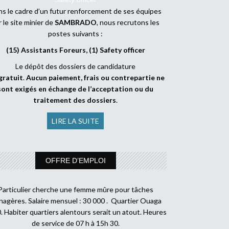
s le cadre d’un futur renforcement de ses équipes
r le site minier de
SAMBRADO
, nous recrutons les
postes suivants :
(15) Assistants Foreurs, (1) Safety officer
Le dépôt des dossiers de candidature
gratuit
.
Aucun paiement, frais ou contrepartie ne
sont exigés en échange de l’acceptation ou du
traitement des dossiers
.
LIRE LA SUITE
OFFRE D’EMPLOI
Particulier cherche une femme mûre pour tâches
agères. Salaire mensuel : 30 000 . Quartier Ouaga
. Habiter quartiers alentours serait un atout. Heures
de service de 07 h à 15h 30.