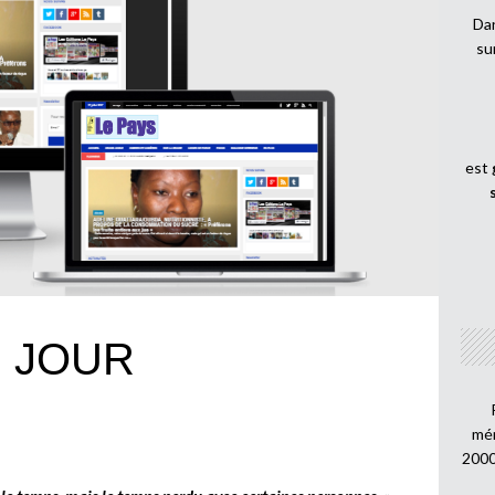
Dan
su
est
U JOUR
mén
2000