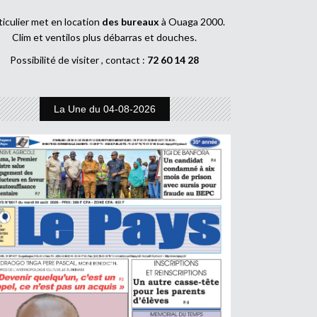
ticulier met en location
des bureaux
à Ouaga 2000.
Clim et ventilos plus débarras et douches.
Possibilité de visiter , contact :
72 60 14 28
La Une du 04-08-2026