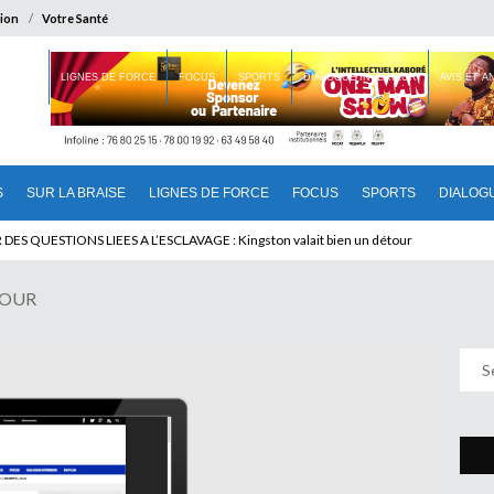
ion
Votre Santé
 BRAISE
LIGNES DE FORCE
FOCUS
SPORTS
DIALOGUE INTERIEUR
AVIS ET 
S
SUR LA BRAISE
LIGNES DE FORCE
FOCUS
SPORTS
DIALOG
U CAMEROUN : Qui pilote le Cameroun ?
JOUR