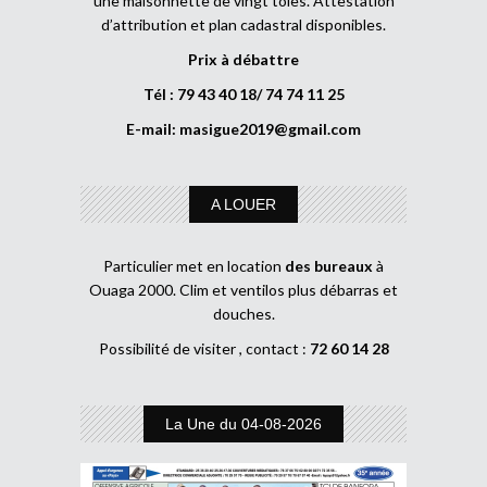
une maisonnette de vingt tôles. Attestation
d’attribution et plan cadastral disponibles.
Prix à débattre
Tél : 79 43 40 18/ 74 74 11 25
E-mail:
masigue2019@gmail.com
A LOUER
Particulier met en location
des bureaux
à
Ouaga 2000. Clim et ventilos plus débarras et
douches.
Possibilité de visiter , contact :
72 60 14 28
La Une du 04-08-2026