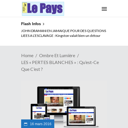
Flash Infos
ELECTION DE TALON A LA TETE DU SENAT BENINOIS :
JOHN DRAMANI EN JAMAIQUE POUR DES QUESTIONS
Quand Patrice quitte le pouvoir sans partir !
LIEES A L’ESCLAVAGE : Kingston valait bien un détour
Home
Ombre Et Lumière
LES « PERTES BLANCHES » : Qu’est-Ce
Que C’est ?
16 mars 2016