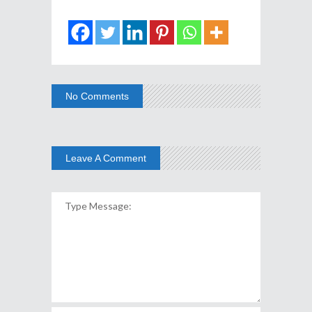
No Comments
Leave A Comment