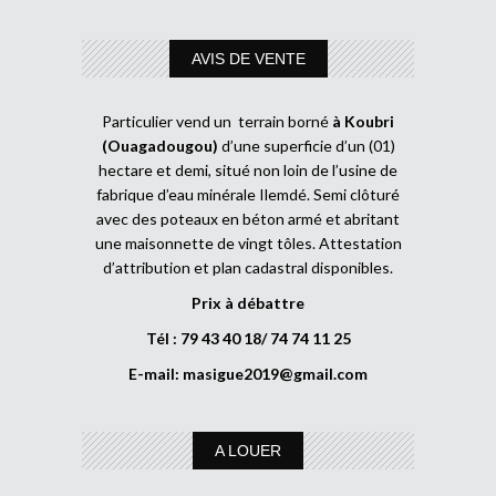
AVIS DE VENTE
Particulier vend un terrain borné
à Koubri
(Ouagadougou)
d’une superficie d’un (01)
hectare et demi, situé non loin de l’usine de
fabrique d’eau minérale Ilemdé. Semi clôturé
avec des poteaux en béton armé et abritant
une maisonnette de vingt tôles. Attestation
d’attribution et plan cadastral disponibles.
Prix à débattre
Tél : 79 43 40 18/ 74 74 11 25
E-mail:
masigue2019@gmail.com
A LOUER