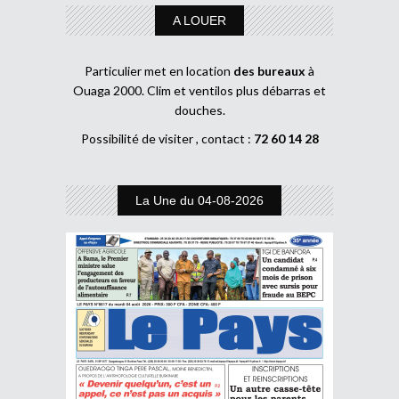
A LOUER
Particulier met en location
des bureaux
à
Ouaga 2000. Clim et ventilos plus débarras et
douches.
Possibilité de visiter , contact :
72 60 14 28
La Une du 04-08-2026