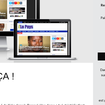
Re
Pai
Dan
A !
su
est