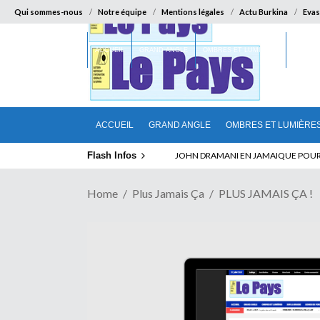
Qui sommes-nous
Notre équipe
Mentions légales
Actu Burkina
Evas
ACCUEIL
GRAND ANGLE
OMBRES ET LUMIÈRES
SUR LA
ACCUEIL
GRAND ANGLE
OMBRES ET LUMIÈRE
Flash Infos
ELECTION DE TALON A LA TETE DU SEN
JOHN DRAMANI EN JAMAIQUE POUR D
Home
Plus Jamais Ça
PLUS JAMAIS ÇA !