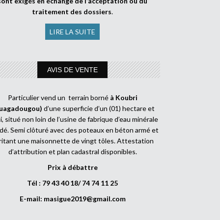
sont exigés en échange de l’acceptation ou du
traitement des dossiers
.
LIRE LA SUITE
AVIS DE VENTE
Particulier vend un terrain borné
à Koubri
uagadougou)
d’une superficie d’un (01) hectare et
, situé non loin de l’usine de fabrique d’eau minérale
dé. Semi clôturé avec des poteaux en béton armé et
ritant une maisonnette de vingt tôles. Attestation
d’attribution et plan cadastral disponibles.
Prix à débattre
Tél : 79 43 40 18/ 74 74 11 25
E-mail:
masigue2019@gmail.com