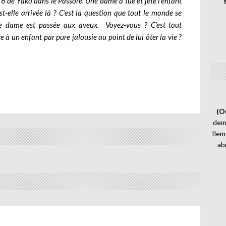
6 de Yako dans le Passoré. Une dame a tué et jeté l’enfant
-elle arrivée là ? C’est la question que tout le monde se
auvre dame est passée aux aveux.
Voyez-vous ? C’est tout
à un enfant par pure jalousie au point de lui ôter la vie ?
(O
demi
Ilem
ab