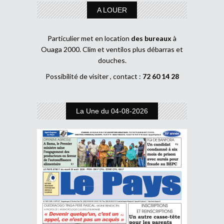
A LOUER
Particulier met en location
des bureaux
à
Ouaga 2000. Clim et ventilos plus débarras et
douches.
Possibilité de visiter , contact :
72 60 14 28
La Une du 04-08-2026