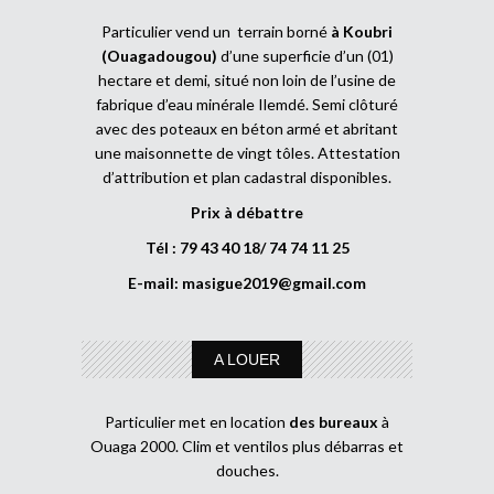
Particulier vend un terrain borné
à Koubri
(Ouagadougou)
d’une superficie d’un (01)
hectare et demi, situé non loin de l’usine de
fabrique d’eau minérale Ilemdé. Semi clôturé
avec des poteaux en béton armé et abritant
une maisonnette de vingt tôles. Attestation
d’attribution et plan cadastral disponibles.
Prix à débattre
Tél : 79 43 40 18/ 74 74 11 25
E-mail:
masigue2019@gmail.com
A LOUER
Particulier met en location
des bureaux
à
Ouaga 2000. Clim et ventilos plus débarras et
douches.