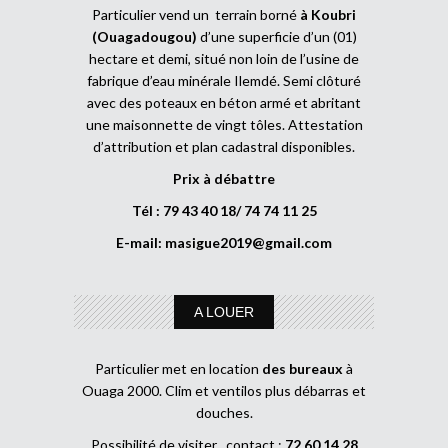
Particulier vend un terrain borné
à Koubri
(Ouagadougou)
d’une superficie d’un (01)
hectare et demi, situé non loin de l’usine de
fabrique d’eau minérale Ilemdé. Semi clôturé
avec des poteaux en béton armé et abritant
une maisonnette de vingt tôles. Attestation
d’attribution et plan cadastral disponibles.
Prix à débattre
Tél : 79 43 40 18/ 74 74 11 25
E-mail:
masigue2019@gmail.com
A LOUER
Particulier met en location
des bureaux
à
Ouaga 2000. Clim et ventilos plus débarras et
douches.
Possibilité de visiter , contact :
72 60 14 28