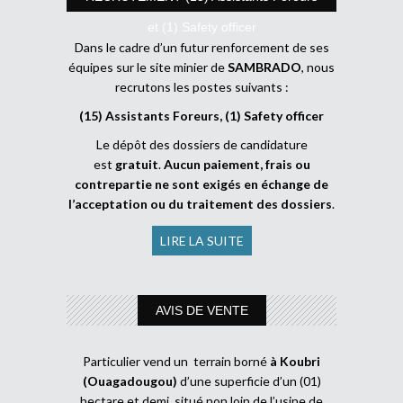
et (1) Safety officer
Dans le cadre d’un futur renforcement de ses
équipes sur le site minier de
SAMBRADO
, nous
recrutons les postes suivants :
(15) Assistants Foreurs, (1) Safety officer
Le dépôt des dossiers de candidature
est
gratuit
.
Aucun paiement, frais ou
contrepartie ne sont exigés en échange de
l’acceptation ou du traitement des dossiers
.
LIRE LA SUITE
AVIS DE VENTE
Particulier vend un terrain borné
à Koubri
(Ouagadougou)
d’une superficie d’un (01)
hectare et demi, situé non loin de l’usine de