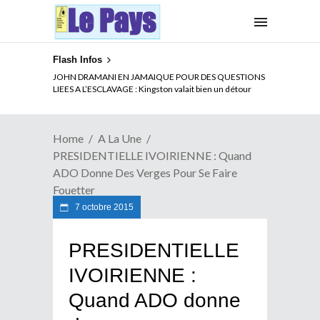
Flash Infos
ELECTION DE TALON A LA TETE DU SENAT BENINOIS :
JOHN DRAMANI EN JAMAIQUE POUR DES QUESTIONS
Quand Patrice quitte le pouvoir sans partir !
LIEES A L’ESCLAVAGE : Kingston valait bien un détour
Home
A La Une
PRESIDENTIELLE IVOIRIENNE : Quand
ADO Donne Des Verges Pour Se Faire
Fouetter
7 octobre 2015
PRESIDENTIELLE
IVOIRIENNE :
Quand ADO donne