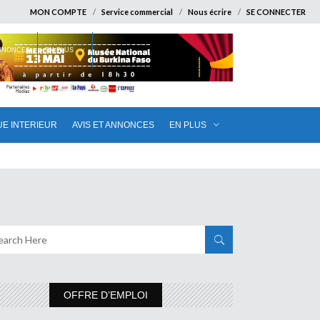
MON COMPTE
Service commercial
Nous écrire
SE CONNECTER
ANNONCES
EN PLUS
UE INTERIEUR
AVIS ET ANNONCES
EN PLUS
OFFRE D’EMPLOI