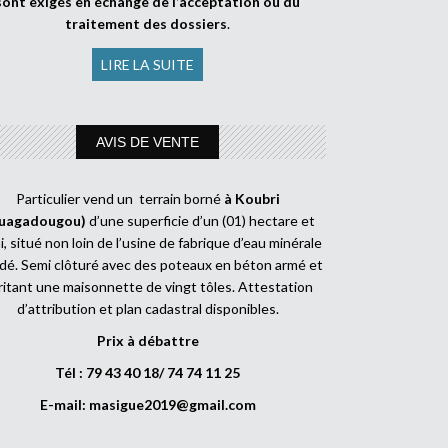
sont exigés en échange de l’acceptation ou du
traitement des dossiers
.
LIRE LA SUITE
AVIS DE VENTE
Particulier vend un terrain borné
à Koubri
uagadougou)
d’une superficie d’un (01) hectare et
, situé non loin de l’usine de fabrique d’eau minérale
dé. Semi clôturé avec des poteaux en béton armé et
ritant une maisonnette de vingt tôles. Attestation
d’attribution et plan cadastral disponibles.
Prix à débattre
Tél : 79 43 40 18/ 74 74 11 25
E-mail:
masigue2019@gmail.com