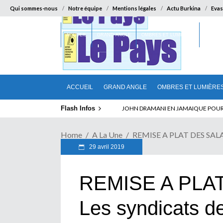
Qui sommes-nous
Notre équipe
Mentions légales
Actu Burkina
Evas
ACCUEIL
GRAND ANGLE
OMBRES ET LUMIÈRES
SUR LA
ACCUEIL
GRAND ANGLE
OMBRES ET LUMIÈRE
Flash Infos
ELECTION DE TALON A LA TETE DU SENA
Home
A La Une
REMISE A PLAT DES SALAIRE
29 avril 2019
REMISE A PLAT
Les syndicats de