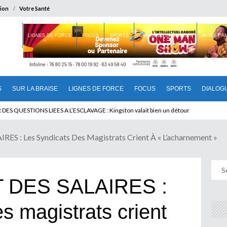
ion
Votre Santé
 BRAISE
LIGNES DE FORCE
FOCUS
SPORTS
DIALOGUE INTERIEUR
AVIS ET 
S
SUR LA BRAISE
LIGNES DE FORCE
FOCUS
SPORTS
DIALOG
T BENINOIS : Quand Patrice quitte le pouvoir sans partir !
S : Les Syndicats Des Magistrats Crient À « L’acharnement »
 DES SALAIRES :
s magistrats crient