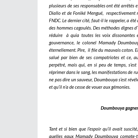
plusieurs de ses responsables ont été arrêtés e
Diallo et de Foniké Mengué, respectivement 
FNDC. Le dernier cité, faut-il le rappeler, a ét
des hommes cagoulés. Des méthodes dignes d’un
réduire à quia toutes les voix dissonantes
gouvernance, le colonel Mamady Doumbouya o
éternellement. Pire, il file du mauvais coton. E
salué par bien de ses compatriotes et ce, au
perpétré, mais qui, en si peu de temps, s’es
réprimer dans le sang, les manifestations de r
ne pas dire un sauveur, Doumbouya s’est révél
et qu’il n’a de cesse de vouer aux gémonies.
Doumbouya gagnerai
Tant et si bien que l’espoir qu’il avait suscit
quelles eaux Mamady Doumbouya compte-t-il 