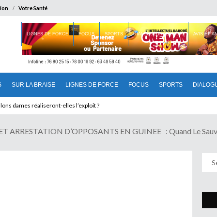
ion
Votre Santé
 BRAISE
LIGNES DE FORCE
FOCUS
SPORTS
DIALOGUE INTERIEUR
AVIS ET 
S
SUR LA BRAISE
LIGNES DE FORCE
FOCUS
SPORTS
DIALOG
IN : Une mesure souveraine aux conséquences multiples pour l’Afrique
T ARRESTATION D’OPPOSANTS EN GUINEE : Quand Le Sauveu