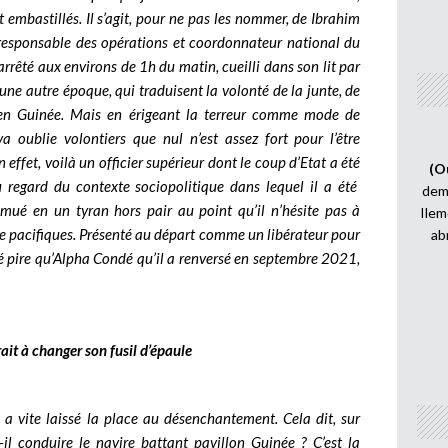
t embastillés. Il s’agit, pour ne pas les nommer, de Ibrahim
responsable des opérations et coordonnateur national du
é arrêté aux environs de 1h du matin, cueilli dans son lit par
e autre époque, qui traduisent la volonté de la junte, de
 en Guinée. Mais en érigeant la terreur comme mode de
ublie volontiers que nul n’est assez fort pour l’être
n effet, voilà un officier supérieur dont le coup d’Etat a été
(O
 regard du contexte sociopolitique dans lequel il a été
demi
t mué en un tyran hors pair au point qu’il n’hésite pas à
Ilem
ue pacifiques. Présenté au départ comme un libérateur pour
ab
é pire qu’Alpha Condé qu’il a renversé en septembre 2021,
t à changer son fusil d’épaule
é, a vite laissé la place au désenchantement. Cela dit, sur
conduire le navire battant pavillon Guinée ? C’est la