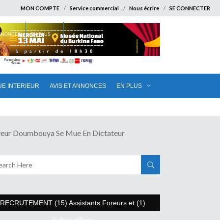
MON COMPTE
Service commercial
Nous écrire
SE CONNECTER
ANNONCES
EN PLUS
UE INTERIEUR
AVIS ET ANNONCES
EN PLUS
r Doumbouya Se Mue En Dictateur
RECRUTEMENT (15) Assistants Foreurs et (1)
Safety officer