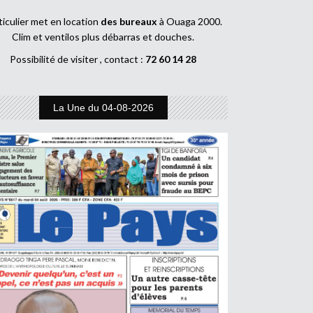
ticulier met en location
des bureaux
à Ouaga 2000.
Clim et ventilos plus débarras et douches.
Possibilité de visiter , contact :
72 60 14 28
La Une du 04-08-2026