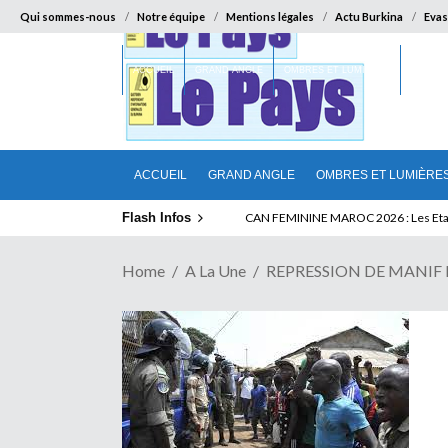
Qui sommes-nous
Notre équipe
Mentions légales
Actu Burkina
Evas
ACCUEIL
GRAND ANGLE
OMBRES ET LUMIÈRES
SUR LA
ACCUEIL
GRAND ANGLE
OMBRES ET LUMIÈRE
Flash Infos
FORTE CAUTION POUR LE VISA AMERICA
Home
A La Une
REPRESSION DE MANIF E