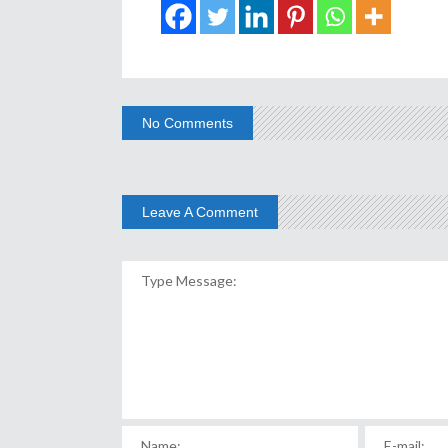
No Comments
Leave A Comment