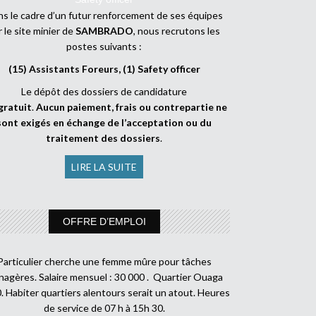
s le cadre d’un futur renforcement de ses équipes
r le site minier de
SAMBRADO
, nous recrutons les
postes suivants :
(15) Assistants Foreurs, (1) Safety officer
Le dépôt des dossiers de candidature
gratuit
.
Aucun paiement, frais ou contrepartie ne
sont exigés en échange de l’acceptation ou du
traitement des dossiers
.
LIRE LA SUITE
OFFRE D’EMPLOI
Particulier cherche une femme mûre pour tâches
agères. Salaire mensuel : 30 000 . Quartier Ouaga
. Habiter quartiers alentours serait un atout. Heures
de service de 07 h à 15h 30.