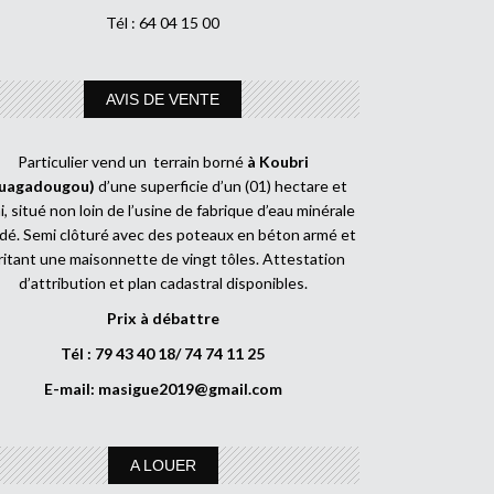
Tél : 64 04 15 00
AVIS DE VENTE
Particulier vend un terrain borné
à Koubri
uagadougou)
d’une superficie d’un (01) hectare et
, situé non loin de l’usine de fabrique d’eau minérale
dé. Semi clôturé avec des poteaux en béton armé et
ritant une maisonnette de vingt tôles. Attestation
d’attribution et plan cadastral disponibles.
Prix à débattre
Tél : 79 43 40 18/ 74 74 11 25
E-mail:
masigue2019@gmail.com
A LOUER