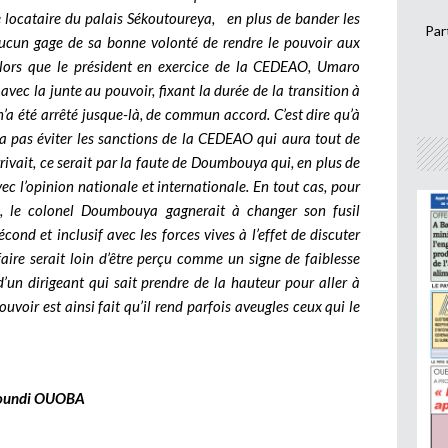
e locataire du palais Sékoutoureya, en plus de bander les
Par
ucun gage de sa bonne volonté de rendre le pouvoir aux
 alors que le président en exercice de la CEDEAO, Umaro
ec la junte au pouvoir, fixant la durée de la transition à
’a été arrêté jusque-là, de commun accord. C’est dire qu’à
rra pas éviter les sanctions de la CEDEAO qui aura tout de
ivait, ce serait par la faute de Doumbouya qui, en plus de
ec l’opinion nationale et internationale. En tout cas, pour
ée, le colonel Doumbouya gagnerait à changer son fusil
écond et inclusif avec les forces vives à l’effet de discuter
aire serait loin d’être perçu comme un signe de faiblesse
’un dirigeant qui sait prendre de la hauteur pour aller à
voir est ainsi fait qu’il rend parfois aveugles ceux qui le
oundi OUOBA