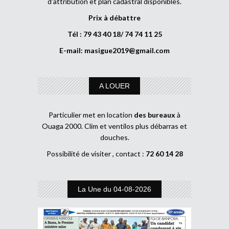
d’attribution et plan cadastral disponibles.
Prix à débattre
Tél : 79 43 40 18/ 74 74 11 25
E-mail:
masigue2019@gmail.com
A LOUER
Particulier met en location
des bureaux
à
Ouaga 2000. Clim et ventilos plus débarras et
douches.
Possibilité de visiter , contact :
72 60 14 28
La Une du 04-08-2026