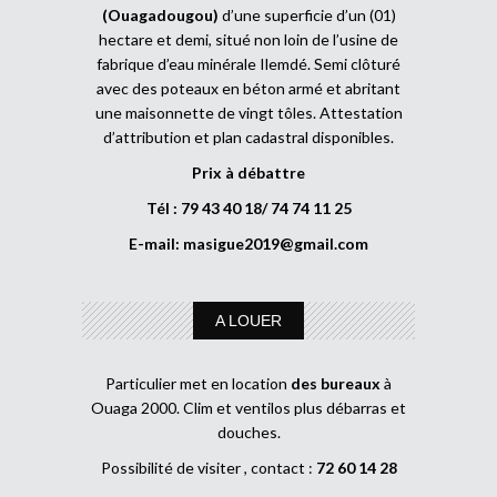
(Ouagadougou)
d’une superficie d’un (01)
hectare et demi, situé non loin de l’usine de
fabrique d’eau minérale Ilemdé. Semi clôturé
avec des poteaux en béton armé et abritant
une maisonnette de vingt tôles. Attestation
d’attribution et plan cadastral disponibles.
Prix à débattre
Tél : 79 43 40 18/ 74 74 11 25
E-mail:
masigue2019@gmail.com
A LOUER
Particulier met en location
des bureaux
à
Ouaga 2000. Clim et ventilos plus débarras et
douches.
Possibilité de visiter , contact :
72 60 14 28