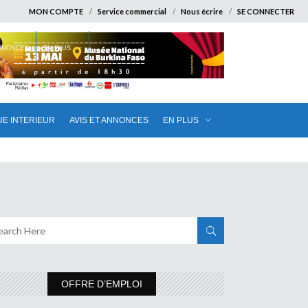
MON COMPTE
Service commercial
Nous écrire
SE CONNECTER
ANNONCES
EN PLUS
UE INTERIEUR
AVIS ET ANNONCES
EN PLUS
OFFRE D’EMPLOI