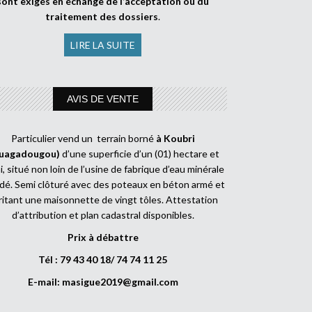
sont exigés en échange de l’acceptation ou du
traitement des dossiers
.
LIRE LA SUITE
AVIS DE VENTE
Particulier vend un terrain borné
à Koubri
uagadougou)
d’une superficie d’un (01) hectare et
, situé non loin de l’usine de fabrique d’eau minérale
dé. Semi clôturé avec des poteaux en béton armé et
ritant une maisonnette de vingt tôles. Attestation
d’attribution et plan cadastral disponibles.
Prix à débattre
Tél : 79 43 40 18/ 74 74 11 25
E-mail:
masigue2019@gmail.com