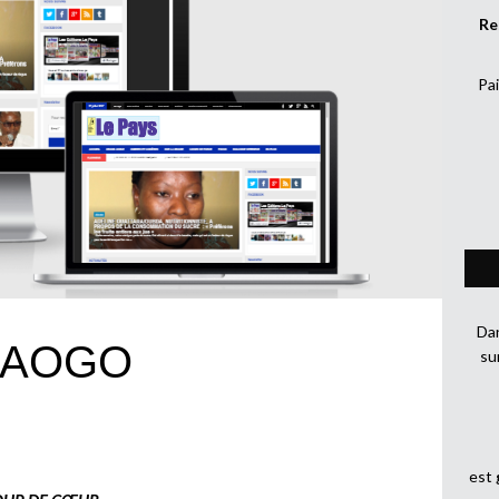
Re
Pai
Dan
RAOGO
su
est