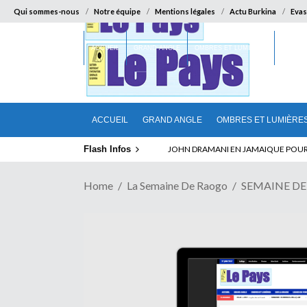
Qui sommes-nous
Notre équipe
Mentions légales
Actu Burkina
Evas
ACCUEIL
GRAND ANGLE
OMBRES ET LUMIÈRES
SUR LA
ACCUEIL
GRAND ANGLE
OMBRES ET LUMIÈRE
Flash Infos
ELECTION DE TALON A LA TETE DU SENA
JOHN DRAMANI EN JAMAIQUE POUR 
Home
La Semaine De Raogo
SEMAINE D