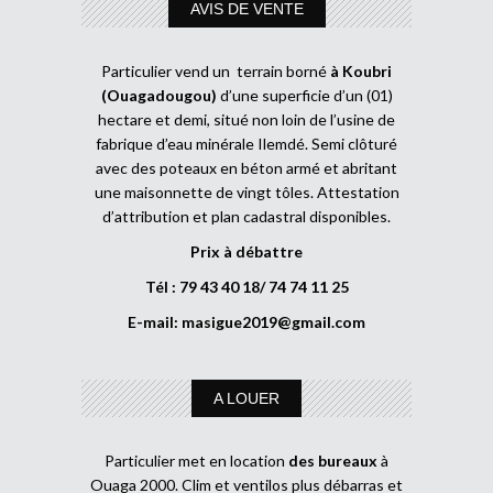
AVIS DE VENTE
Particulier vend un terrain borné
à Koubri
(Ouagadougou)
d’une superficie d’un (01)
hectare et demi, situé non loin de l’usine de
fabrique d’eau minérale Ilemdé. Semi clôturé
avec des poteaux en béton armé et abritant
une maisonnette de vingt tôles. Attestation
d’attribution et plan cadastral disponibles.
Prix à débattre
Tél : 79 43 40 18/ 74 74 11 25
E-mail:
masigue2019@gmail.com
A LOUER
Particulier met en location
des bureaux
à
Ouaga 2000. Clim et ventilos plus débarras et