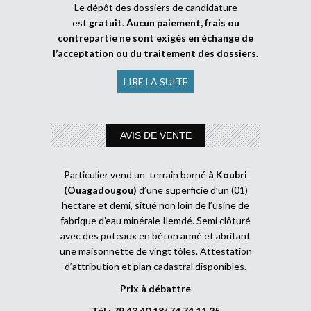
Le dépôt des dossiers de candidature
est
gratuit
.
Aucun paiement, frais ou
contrepartie ne sont exigés en échange de
l’acceptation ou du traitement des dossiers
.
LIRE LA SUITE
AVIS DE VENTE
Particulier vend un terrain borné
à Koubri
(Ouagadougou)
d’une superficie d’un (01)
hectare et demi, situé non loin de l’usine de
fabrique d’eau minérale Ilemdé. Semi clôturé
avec des poteaux en béton armé et abritant
une maisonnette de vingt tôles. Attestation
d’attribution et plan cadastral disponibles.
Prix à débattre
Tél : 79 43 40 18/ 74 74 11 25