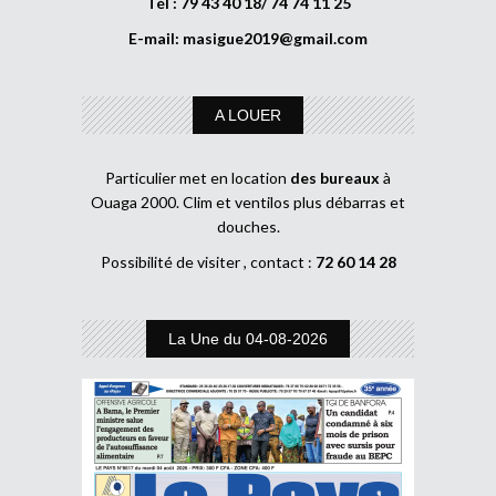
Tél : 79 43 40 18/ 74 74 11 25
E-mail:
masigue2019@gmail.com
A LOUER
Particulier met en location
des bureaux
à
Ouaga 2000. Clim et ventilos plus débarras et
douches.
Possibilité de visiter , contact :
72 60 14 28
La Une du 04-08-2026