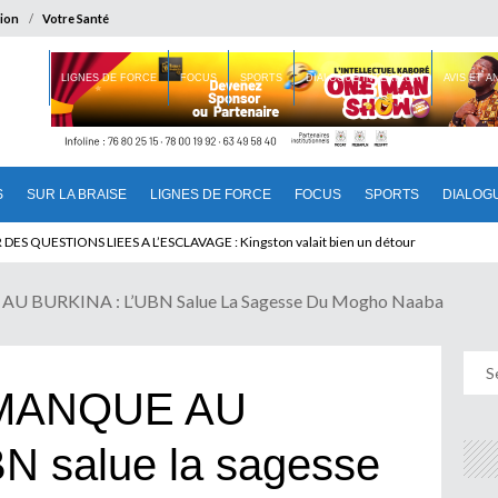
ion
Votre Santé
 BRAISE
LIGNES DE FORCE
FOCUS
SPORTS
DIALOGUE INTERIEUR
AVIS ET 
S
SUR LA BRAISE
LIGNES DE FORCE
FOCUS
SPORTS
DIALOG
T BENINOIS : Quand Patrice quitte le pouvoir sans partir !
 BURKINA : L’UBN Salue La Sagesse Du Mogho Naaba
 MANQUE AU
N salue la sagesse