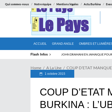
Qui sommes-nous
Notre équipe
Mentions légales
Actu Burkina
Evas
ACCUEIL
GRAND ANGLE
OMBRES ET LUMIÈRES
SUR LA
ACCUEIL
GRAND ANGLE
OMBRES ET LUMIÈRE
Flash Infos
ELECTION DE TALON A LA TETE DU SENA
Home
A La Une
COUP D’ETAT MANQUE AU
1 octobre 2015
COUP D’ETAT
BURKINA : L’UB