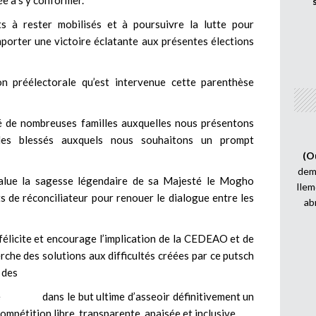
ée à s’y conformer.
ts à rester mobilisés et à poursuivre la lutte pour
mporter une victoire éclatante aux présentes élections
on préélectorale qu’est intervenue cette parenthèse
lé de nombreuses familles auxquelles nous présentons
des blessés auxquels nous souhaitons un prompt
(O
demi
 salue la sagesse légendaire de sa Majesté le Mogho
Ilem
 de réconciliateur pour renouer le dialogue entre les
ab
 félicite et encourage l’implication de la CEDEAO et de
che des solutions aux difficultés créées par ce putsch
 des
et ce dans le but ultime d’asseoir définitivement un
mpétition libre, transparente, apaisée et inclusive.