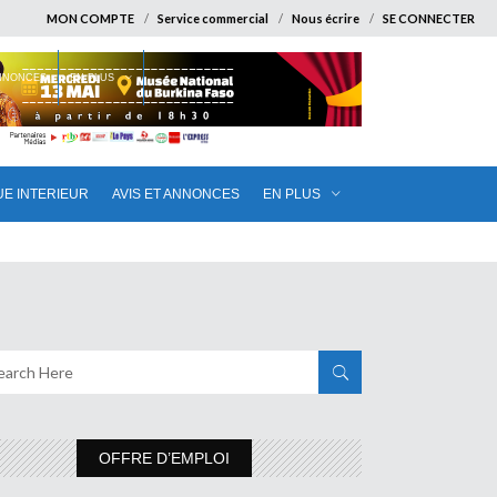
MON COMPTE
Service commercial
Nous écrire
SE CONNECTER
ANNONCES
EN PLUS
UE INTERIEUR
AVIS ET ANNONCES
EN PLUS
OFFRE D’EMPLOI