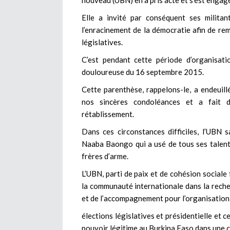
nouveau (UBN) en a pris acte et s’est engag
Elle a invité par conséquent ses militan
l’enracinement de la démocratie afin de re
législatives.
C’est pendant cette période d’organisati
douloureuse du 16 septembre 2015.
Cette parenthèse, rappelons-le, a endeuil
nos sincères condoléances et a fait 
rétablissement.
Dans ces circonstances difficiles, l’UBN
Naaba Baongo qui a usé de tous ses talents
frères d’arme.
L’UBN, parti de paix et de cohésion sociale
la communauté internationale dans la recher
et de l’accompagnement pour l’organisation
élections législatives et présidentielle 
pouvoir légitime au Burkina Faso dans une co