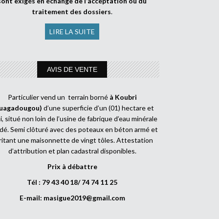
sont exigés en échange de l’acceptation ou du
traitement des dossiers
.
LIRE LA SUITE
AVIS DE VENTE
Particulier vend un terrain borné
à Koubri
uagadougou)
d’une superficie d’un (01) hectare et
, situé non loin de l’usine de fabrique d’eau minérale
dé. Semi clôturé avec des poteaux en béton armé et
ritant une maisonnette de vingt tôles. Attestation
d’attribution et plan cadastral disponibles.
Prix à débattre
Tél : 79 43 40 18/ 74 74 11 25
E-mail:
masigue2019@gmail.com