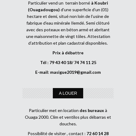
Particulier vend un terrain borné
à Koubri
(Ouagadougou)
d’une superficie d’un (01)
hectare et demi, situé non loin de l’usine de
fabrique d’eau minérale Ilemdé. Semi clôturé
avec des poteaux en béton armé et abritant
une maisonnette de vingt tôles. Attestation
d’attribution et plan cadastral disponibles.
Prix à débattre
Tél : 79 43 40 18/ 74 74 11 25
E-mail:
masigue2019@gmail.com
A LOUER
Particulier met en location
des bureaux
à
Ouaga 2000. Clim et ventilos plus débarras et
douches.
Possibilité de visiter , contact :
72 60 14 28