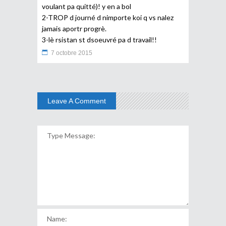
voulant pa quitté)! y en a bol
2-TROP d journé d nimporte koi q vs nalez
jamais aportr progrè.
3-lè rsistan st dsoeuvré pa d travail!!
7 octobre 2015
Leave A Comment