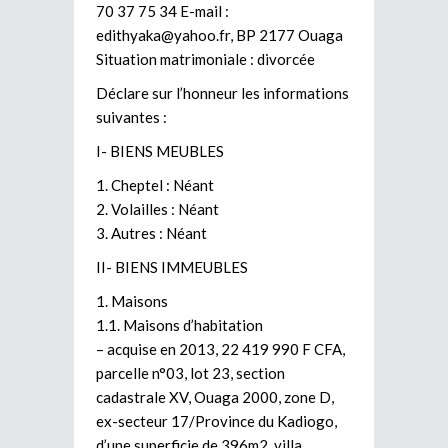
70 37 75 34 E-mail :
edithyaka@yahoo.fr
, BP 2177 Ouaga
Situation matrimoniale : divorcée
Déclare sur l’honneur les informations
suivantes :
I- BIENS MEUBLES
1. Cheptel : Néant
2. Volailles : Néant
3. Autres : Néant
II- BIENS IMMEUBLES
1. Maisons
1.1. Maisons d’habitation
– acquise en 2013, 22 419 990 F CFA,
parcelle n°03, lot 23, section
cadastrale XV, Ouaga 2000, zone D,
ex-secteur 17/Province du Kadiogo,
d’une superficie de 396m2, villa