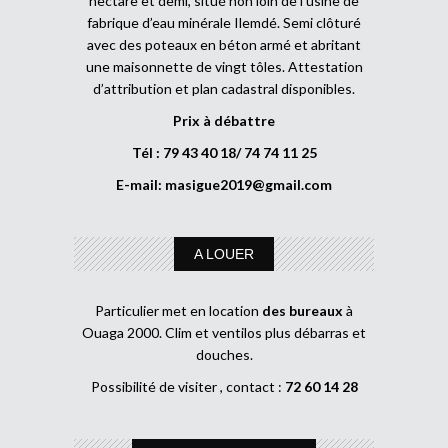
hectare et demi, situé non loin de l’usine de
fabrique d’eau minérale Ilemdé. Semi clôturé
avec des poteaux en béton armé et abritant
une maisonnette de vingt tôles. Attestation
d’attribution et plan cadastral disponibles.
Prix à débattre
Tél : 79 43 40 18/ 74 74 11 25
E-mail:
masigue2019@gmail.com
A LOUER
Particulier met en location
des bureaux
à
Ouaga 2000. Clim et ventilos plus débarras et
douches.
Possibilité de visiter , contact :
72 60 14 28