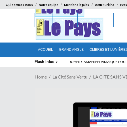
Qui sommes-nous
Notre équipe
Mentions légales
Actu Burkina
Evas
ACCUEIL
GRAND ANGLE
OMBRES ET LUMIÈRES
SUR LA
ACCUEIL
GRAND ANGLE
OMBRES ET LUMIÈRE
Flash Infos
ELECTION DE TALON A LA TETE DU SENA
Home
La Cité Sans Vertu
LA CITE SANS 