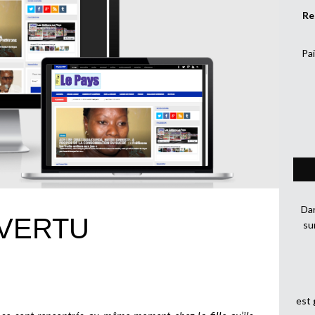
Re
Pai
Dan
 VERTU
su
est