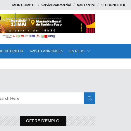
MON COMPTE
Service commercial
Nous écrire
SE CONNECTER
ANNONCES
EN PLUS
UE INTERIEUR
AVIS ET ANNONCES
EN PLUS
OFFRE D’EMPLOI