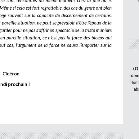
ls se sont rencontrés au même moment chez la fille qu’ils
ême si cela est fort regrettable, des cas du genre ont bien
rroge souvent sur la capacité de discernement de certains.
areille situation, ne peut se prévaloir d’être l’époux de la
 garder pour ne pas s’offrir en spectacle de la triste manière
 en pareille situation, ce n’est pas la force des biceps qui
out cas, l’argument de la force ne saura l’emporter sur la
(O
Cicéron
demi
Ilem
undi prochain !
ab