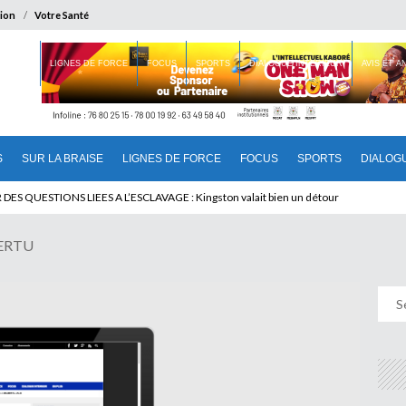
ion
Votre Santé
 BRAISE
LIGNES DE FORCE
FOCUS
SPORTS
DIALOGUE INTERIEUR
AVIS ET 
S
SUR LA BRAISE
LIGNES DE FORCE
FOCUS
SPORTS
DIALOG
T BENINOIS : Quand Patrice quitte le pouvoir sans partir !
VERTU