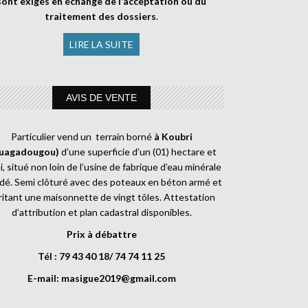
sont exigés en échange de l’acceptation ou du
traitement des dossiers
.
LIRE LA SUITE
AVIS DE VENTE
Particulier vend un terrain borné
à Koubri
uagadougou)
d’une superficie d’un (01) hectare et
, situé non loin de l’usine de fabrique d’eau minérale
dé. Semi clôturé avec des poteaux en béton armé et
ritant une maisonnette de vingt tôles. Attestation
d’attribution et plan cadastral disponibles.
Prix à débattre
Tél : 79 43 40 18/ 74 74 11 25
E-mail:
masigue2019@gmail.com