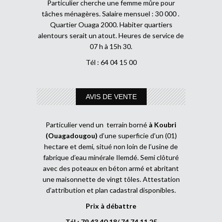
Particulier cherche une femme mûre pour
tâches ménagères. Salaire mensuel : 30 000 .
Quartier Ouaga 2000. Habiter quartiers
alentours serait un atout. Heures de service de
07 h à 15h 30.
Tél : 64 04 15 00
AVIS DE VENTE
Particulier vend un terrain borné
à Koubri
(Ouagadougou)
d’une superficie d’un (01)
hectare et demi, situé non loin de l’usine de
fabrique d’eau minérale Ilemdé. Semi clôturé
avec des poteaux en béton armé et abritant
une maisonnette de vingt tôles. Attestation
d’attribution et plan cadastral disponibles.
Prix à débattre
Tél : 79 43 40 18/ 74 74 11 25