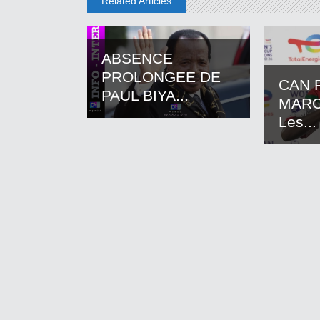
Related Articles
ABSENCE
PROLONGEE DE
CAN 
PAUL BIYA...
MARO
Les...