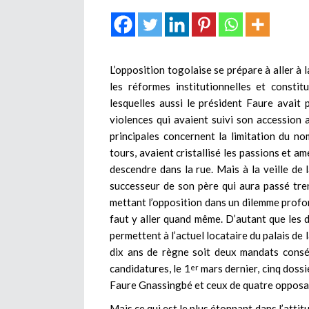
L’opposition togolaise se prépare à aller à 
les réformes institutionnelles et constit
lesquelles aussi le président Faure avai
violences qui avaient suivi son accession 
principales concernent la limitation du n
tours, avaient cristallisé les passions et am
descendre dans la rue. Mais à la veille de
successeur de son père qui aura passé trent
mettant l’opposition dans un dilemme profon
faut y aller quand même. D’autant que les d
permettent à l’actuel locataire du palais de 
dix ans de règne soit deux mandats conséc
candidatures, le 1
mars dernier, cinq dossi
er
Faure Gnassingbé et ceux de quatre opposa
Mais ce qui est le plus étonnant dans l’attitu