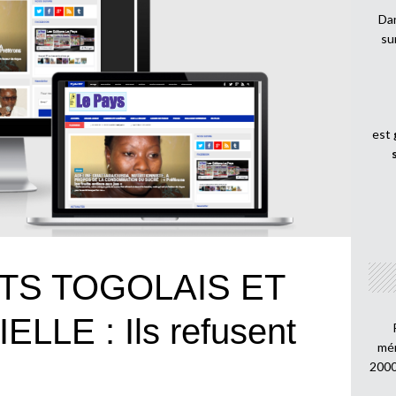
Dan
su
est
TS TOGOLAIS ET
LLE : Ils refusent
mén
2000