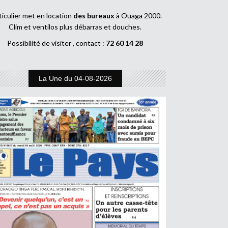
ticulier met en location
des bureaux
à Ouaga 2000.
Clim et ventilos plus débarras et douches.
Possibilité de visiter , contact :
72 60 14 28
La Une du 04-08-2026