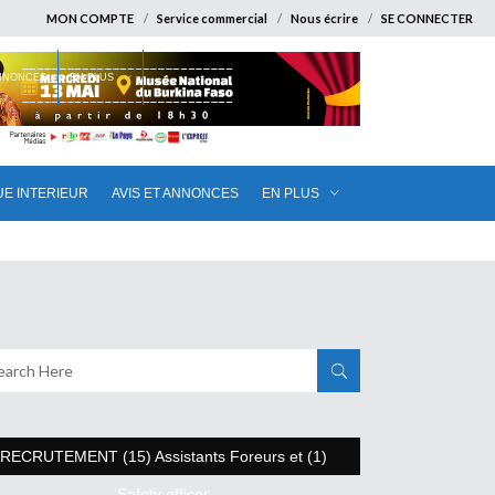
MON COMPTE
Service commercial
Nous écrire
SE CONNECTER
ANNONCES
EN PLUS
UE INTERIEUR
AVIS ET ANNONCES
EN PLUS
RECRUTEMENT (15) Assistants Foreurs et (1)
Safety officer