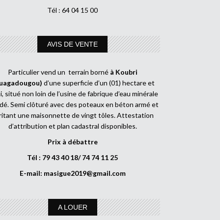
Tél : 64 04 15 00
AVIS DE VENTE
Particulier vend un terrain borné
à Koubri
uagadougou)
d’une superficie d’un (01) hectare et
, situé non loin de l’usine de fabrique d’eau minérale
dé. Semi clôturé avec des poteaux en béton armé et
ritant une maisonnette de vingt tôles. Attestation
d’attribution et plan cadastral disponibles.
Prix à débattre
Tél : 79 43 40 18/ 74 74 11 25
E-mail:
masigue2019@gmail.com
A LOUER