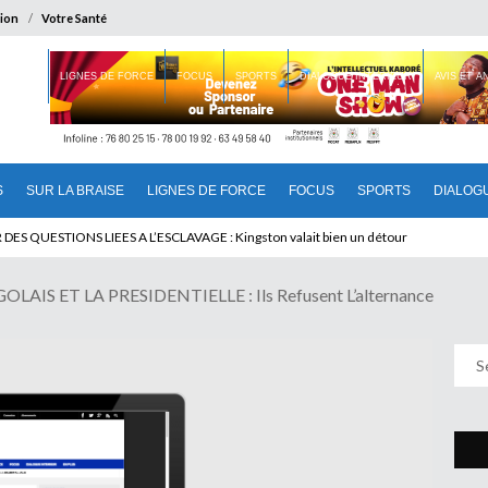
ion
Votre Santé
 BRAISE
LIGNES DE FORCE
FOCUS
SPORTS
DIALOGUE INTERIEUR
AVIS ET 
S
SUR LA BRAISE
LIGNES DE FORCE
FOCUS
SPORTS
DIALOG
U CAMEROUN : Qui pilote le Cameroun ?
IS ET LA PRESIDENTIELLE : Ils Refusent L’alternance