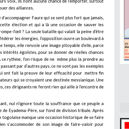
urs voix, ils n’ont aucune chance de l’emporter, surtout
ouer des alliances.
idé d’accompagner Faure qui se sent plus fort que jamais,
 cette élection et qui a là une occasion de sauver les
pe-l’œil ? La seule bataille qui valait la peine d’être
 fédérer les énergies, l’opposition ouvre un boulevard à
 temps, elle renvoie une image pitoyable d’elle, parce
es intérêts égoïstes, pour se donner de réelles chances
A ce rythme, l’on risque de ne même plus la prendre au
 passant par d’autres pays, ce ne sont pas les exemples
i ont fait la preuve de leur efficacité pour mettre fin
tateurs qui se croyaient une destinée messianique. Une
s, ces dirigeants ne feront rien qui aille à l’encontre de
ant, nul n’ignore toute la souffrance que ce peuple a
e de Eyadema-Père, sur fond de division tribale. Après
on togolaise manque une occasion historique de se faire
 bien s’accommoder de son image de faire-valoir pour