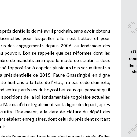
la présidentielle de mi-avril prochain, sans avoir obtenu
utionnelles pour lesquelles elle s’est battue et pour
t pris des engagements depuis 2006, au lendemain des
(O
au pouvoir. L’on se rappelle que ces réformes dont les
demi
ombre de mandats ainsi que le mode de scrutin à deux
Ilem
ené l’opposition à appeler plusieurs fois ses militants à
ab
 la présidentielle de 2015, Faure Gnassingbé, en digne
e-huit ans à la tête de l’Etat, n’a pas cédé d’un iota,
d, entre partisans du boycott et ceux qui pensent qu’il
ispositions de la loi fondamentale togolaise actuelles
la Marina d’être légalement sur la ligne de départ, après
utifs. Finalement, à la date de clôture du dépôt des
ers étaient enregistrés, dont celui du président sortant
nts.
de de l’opposition togolaise, c’est moins le choix d’aller