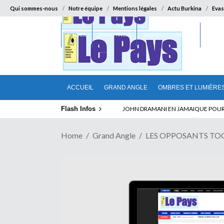
Qui sommes-nous
Notre équipe
Mentions légales
Actu Burkina
Evas
ACCUEIL
GRAND ANGLE
OMBRES ET LUMIÈRES
SUR LA
ACCUEIL
GRAND ANGLE
OMBRES ET LUMIÈRE
Flash Infos
ABSENCE PROLONGEE DE PAUL BIYA D
Home
Grand Angle
LES OPPOSANTS TOGOLA