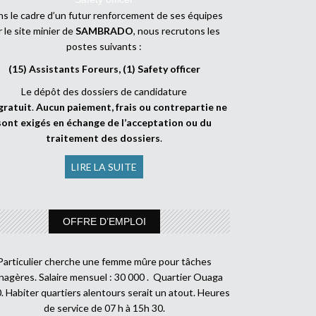
s le cadre d’un futur renforcement de ses équipes
r le site minier de
SAMBRADO
, nous recrutons les
postes suivants :
(15) Assistants Foreurs, (1) Safety officer
Le dépôt des dossiers de candidature
gratuit
.
Aucun paiement, frais ou contrepartie ne
sont exigés en échange de l’acceptation ou du
traitement des dossiers
.
LIRE LA SUITE
OFFRE D’EMPLOI
Particulier cherche une femme mûre pour tâches
agères. Salaire mensuel : 30 000 . Quartier Ouaga
. Habiter quartiers alentours serait un atout. Heures
de service de 07 h à 15h 30.