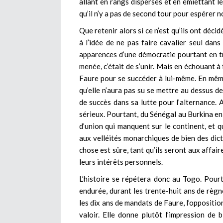
allant en rangs dispersés et en émiettant le
qu’il n’y a pas de second tour pour espérer n
Que retenir alors si ce n’est qu’ils ont déc
à l’idée de ne pas faire cavalier seul dans
apparences d’une démocratie pourtant en trom
menée, c’était de s’unir. Mais en échouant à
Faure pour se succéder à lui-même. En même
qu’elle n’aura pas su se mettre au dessus d
de succès dans sa lutte pour l’alternance. 
sérieux. Pourtant, du Sénégal au Burkina en
d’union qui manquent sur le continent, et qu
aux velléités monarchiques de bien des dic
chose est sûre, tant qu’ils seront aux affaire
leurs intérêts personnels.
L’histoire se répétera donc au Togo. Pourt
endurée, durant les trente-huit ans de règn
les dix ans de mandats de Faure, l’oppositi
valoir. Elle donne plutôt l’impression de