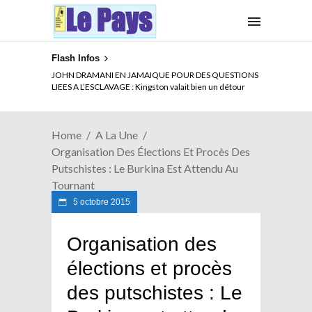
Flash Infos
ELECTION DE TALON A LA TETE DU SENAT BENINOIS :
Quand Patrice quitte le pouvoir sans partir !
Home
A La Une
Organisation Des Élections Et Procès Des
Putschistes : Le Burkina Est Attendu Au
Tournant
5 octobre 2015
Organisation des
élections et procès
des putschistes : Le