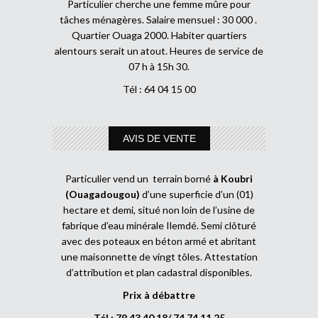
Particulier cherche une femme mûre pour
tâches ménagères. Salaire mensuel : 30 000 .
Quartier Ouaga 2000. Habiter quartiers
alentours serait un atout. Heures de service de
07 h à 15h 30.
Tél : 64 04 15 00
AVIS DE VENTE
Particulier vend un terrain borné
à Koubri
(Ouagadougou)
d’une superficie d’un (01)
hectare et demi, situé non loin de l’usine de
fabrique d’eau minérale Ilemdé. Semi clôturé
avec des poteaux en béton armé et abritant
une maisonnette de vingt tôles. Attestation
d’attribution et plan cadastral disponibles.
Prix à débattre
Tél : 79 43 40 18/ 74 74 11 25