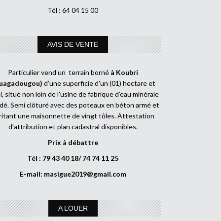
Tél : 64 04 15 00
AVIS DE VENTE
Particulier vend un terrain borné
à Koubri
uagadougou)
d’une superficie d’un (01) hectare et
, situé non loin de l’usine de fabrique d’eau minérale
dé. Semi clôturé avec des poteaux en béton armé et
ritant une maisonnette de vingt tôles. Attestation
d’attribution et plan cadastral disponibles.
Prix à débattre
Tél : 79 43 40 18/ 74 74 11 25
E-mail:
masigue2019@gmail.com
A LOUER