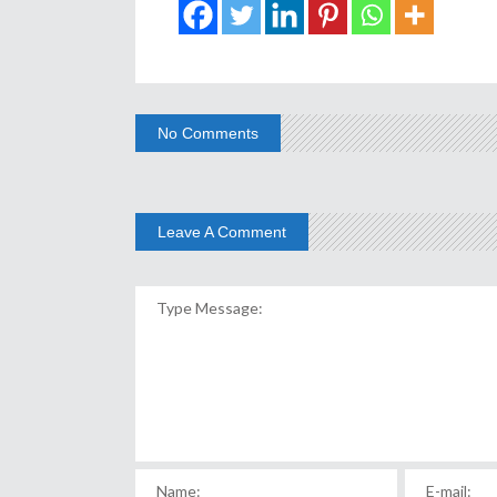
No Comments
Leave A Comment