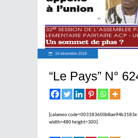
19 décembre 2016
“Le Pays” N° 62
[calameo code=003183600b8ae94b3183e mod
width=480 height=300]