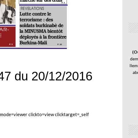
(O
demi
Ilem
47 du 20/12/2016
ab
e=viewer clickto=view clicktarget=_self