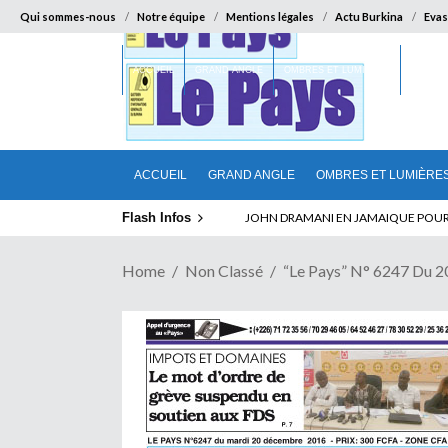
Qui sommes-nous
Notre équipe
Mentions légales
Actu Burkina
Evas
ACCUEIL
GRAND ANGLE
OMBRES ET LUMIÈRES
SUR LA
ACCUEIL
GRAND ANGLE
OMBRES ET LUMIÈRE
Flash Infos
ELECTION DE TALON A LA TETE DU SENA
Home
Non Classé
“Le Pays” N° 6247 Du 