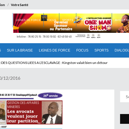
ion
Votre Santé
 BRAISE
LIGNES DE FORCE
FOCUS
SPORTS
DIALOGUE INTERIEUR
AVIS ET 
S
SUR LA BRAISE
LIGNES DE FORCE
FOCUS
SPORTS
DIALOG
T BENINOIS : Quand Patrice quitte le pouvoir sans partir !
20/12/2016