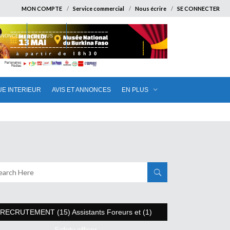
MON COMPTE
Service commercial
Nous écrire
SE CONNECTER
ANNONCES
EN PLUS
UE INTERIEUR
AVIS ET ANNONCES
EN PLUS
RECRUTEMENT (15) Assistants Foreurs et (1)
Safety officer