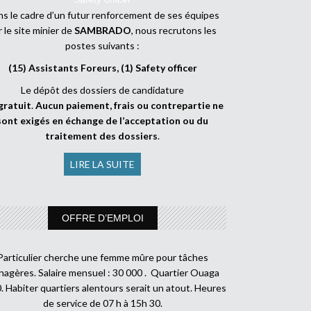
s le cadre d’un futur renforcement de ses équipes
r le site minier de
SAMBRADO
, nous recrutons les
postes suivants :
(15) Assistants Foreurs, (1) Safety officer
Le dépôt des dossiers de candidature
gratuit
.
Aucun paiement, frais ou contrepartie ne
sont exigés en échange de l’acceptation ou du
traitement des dossiers
.
LIRE LA SUITE
OFFRE D’EMPLOI
Particulier cherche une femme mûre pour tâches
agères. Salaire mensuel : 30 000 . Quartier Ouaga
. Habiter quartiers alentours serait un atout. Heures
de service de 07 h à 15h 30.