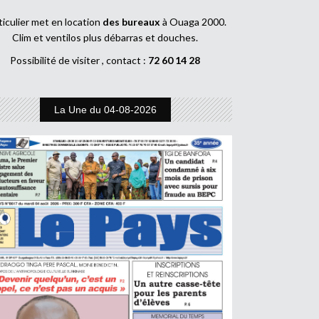
ticulier met en location
des bureaux
à Ouaga 2000.
Clim et ventilos plus débarras et douches.
Possibilité de visiter , contact :
72 60 14 28
La Une du 04-08-2026