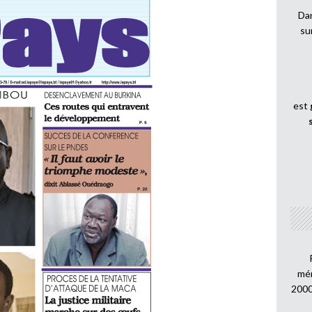
Dan
su
est
mén
2000