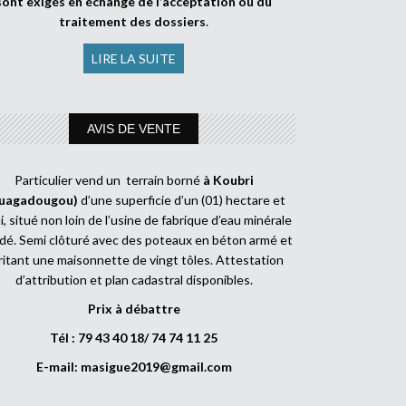
sont exigés en échange de l’acceptation ou du
traitement des dossiers
.
LIRE LA SUITE
AVIS DE VENTE
Particulier vend un terrain borné
à Koubri
uagadougou)
d’une superficie d’un (01) hectare et
, situé non loin de l’usine de fabrique d’eau minérale
dé. Semi clôturé avec des poteaux en béton armé et
ritant une maisonnette de vingt tôles. Attestation
d’attribution et plan cadastral disponibles.
Prix à débattre
Tél : 79 43 40 18/ 74 74 11 25
E-mail:
masigue2019@gmail.com