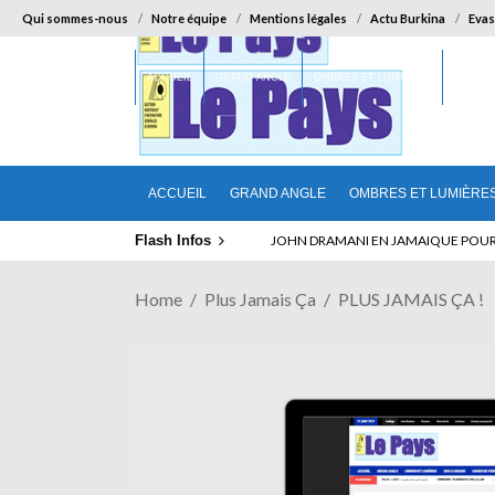
Qui sommes-nous
Notre équipe
Mentions légales
Actu Burkina
Evas
ACCUEIL
GRAND ANGLE
OMBRES ET LUMIÈRES
SUR LA
ACCUEIL
GRAND ANGLE
OMBRES ET LUMIÈRE
Flash Infos
ELECTION DE TALON A LA TETE DU SENA
Home
Plus Jamais Ça
PLUS JAMAIS ÇA !