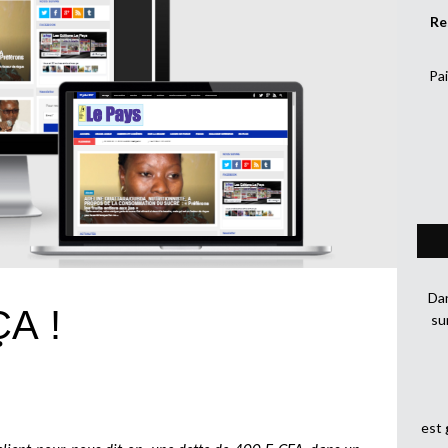
Re
Pai
Dan
A !
su
est