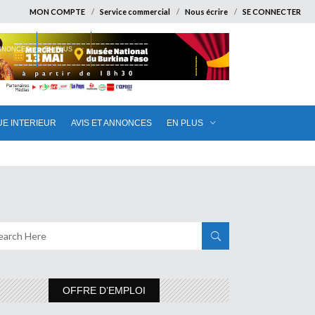
MON COMPTE
Service commercial
Nous écrire
SE CONNECTER
ANNONCES
EN PLUS
UE INTERIEUR
AVIS ET ANNONCES
EN PLUS
OFFRE D’EMPLOI