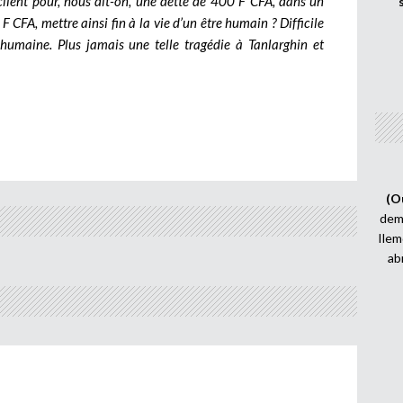
lient pour, nous dit-on, une dette de 400 F CFA, dans un
CFA, mettre ainsi fin à la vie d’un être humain ? Difficile
humaine. Plus jamais une telle tragédie à Tanlarghin et
(O
demi
Ilem
ab