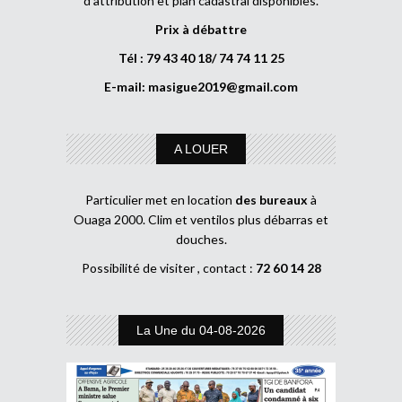
d’attribution et plan cadastral disponibles.
Prix à débattre
Tél : 79 43 40 18/ 74 74 11 25
E-mail:
masigue2019@gmail.com
A LOUER
Particulier met en location
des bureaux
à
Ouaga 2000. Clim et ventilos plus débarras et
douches.
Possibilité de visiter , contact :
72 60 14 28
La Une du 04-08-2026