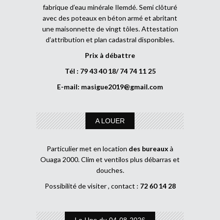
fabrique d’eau minérale Ilemdé. Semi clôturé
avec des poteaux en béton armé et abritant
une maisonnette de vingt tôles. Attestation
d’attribution et plan cadastral disponibles.
Prix à débattre
Tél : 79 43 40 18/ 74 74 11 25
E-mail:
masigue2019@gmail.com
A LOUER
Particulier met en location
des bureaux
à
Ouaga 2000. Clim et ventilos plus débarras et
douches.
Possibilité de visiter , contact :
72 60 14 28
La Une du 04-08-2026