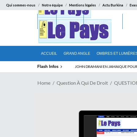
Qui sommes-nous
Notre équipe
Mentions légales
Actu Burkina
Evas
ACCUEIL
GRAND ANGLE
OMBRES ET LUMIÈRES
SUR LA
ACCUEIL
GRAND ANGLE
OMBRES ET LUMIÈRE
Flash Infos
ABSENCE PROLONGEE DE PAUL BIYA D
Home
Question À Qui De Droit
QUESTION