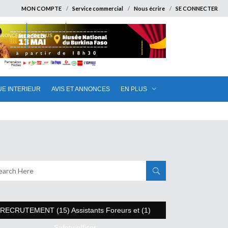
MON COMPTE
Service commercial
Nous écrire
SE CONNECTER
ANNONCES
EN PLUS
UE INTERIEUR
AVIS ET ANNONCES
EN PLUS
RECRUTEMENT (15) Assistants Foreurs et (1)
Safety officer