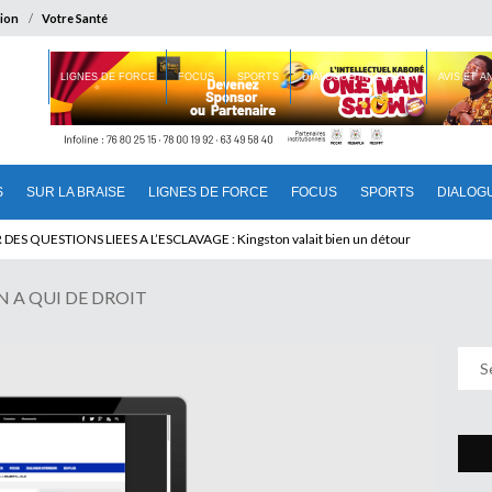
ion
Votre Santé
 BRAISE
LIGNES DE FORCE
FOCUS
SPORTS
DIALOGUE INTERIEUR
AVIS ET 
S
SUR LA BRAISE
LIGNES DE FORCE
FOCUS
SPORTS
DIALOG
U CAMEROUN : Qui pilote le Cameroun ?
 A QUI DE DROIT