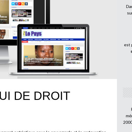
Dan
su
est
UI DE DROIT
mén
2000