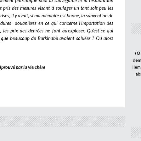
ment patriotique pour la sauvegarde et la restauration
it pris des mesures visant à soulager un tant soit peu les
ises, il y avait, si ma mémoire est bonne, la subvention de
édures douanières en ce qui concerne l’importation des
, les prix des denrées ne font qu’exploser. Qu’est-ce qui
s que beaucoup de Burkinabè avaient saluées ? Ou alors
(O
demi
éprouvé par la vie chère
Ilem
ab