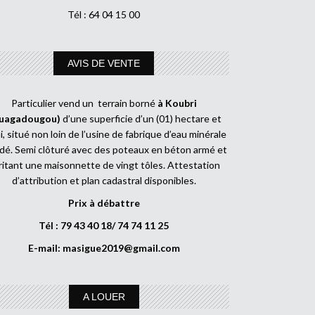
Tél : 64 04 15 00
AVIS DE VENTE
Particulier vend un terrain borné
à Koubri
uagadougou)
d’une superficie d’un (01) hectare et
, situé non loin de l’usine de fabrique d’eau minérale
dé. Semi clôturé avec des poteaux en béton armé et
ritant une maisonnette de vingt tôles. Attestation
d’attribution et plan cadastral disponibles.
Prix à débattre
Tél : 79 43 40 18/ 74 74 11 25
E-mail:
masigue2019@gmail.com
A LOUER