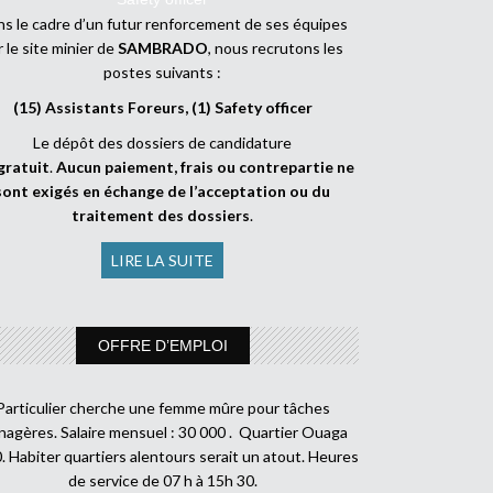
s le cadre d’un futur renforcement de ses équipes
r le site minier de
SAMBRADO
, nous recrutons les
postes suivants :
(15) Assistants Foreurs, (1) Safety officer
Le dépôt des dossiers de candidature
gratuit
.
Aucun paiement, frais ou contrepartie ne
sont exigés en échange de l’acceptation ou du
traitement des dossiers
.
LIRE LA SUITE
OFFRE D’EMPLOI
Particulier cherche une femme mûre pour tâches
agères. Salaire mensuel : 30 000 . Quartier Ouaga
. Habiter quartiers alentours serait un atout. Heures
de service de 07 h à 15h 30.