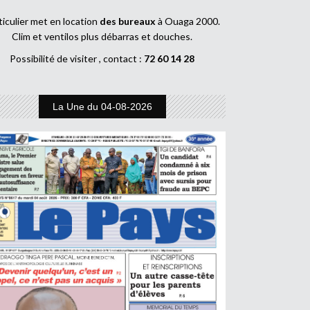
ticulier met en location
des bureaux
à Ouaga 2000.
Clim et ventilos plus débarras et douches.
Possibilité de visiter , contact :
72 60 14 28
La Une du 04-08-2026