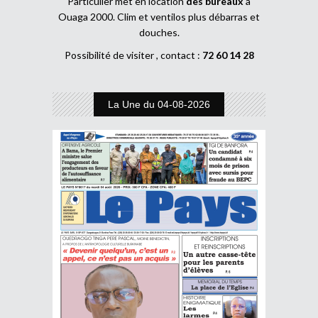
Particulier met en location
des bureaux
à
Ouaga 2000. Clim et ventilos plus débarras et
douches.
Possibilité de visiter , contact :
72 60 14 28
La Une du 04-08-2026