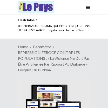
Flash Infos
ELECTION DE TALON A LA TETE DU SENAT BENINOIS :
JOHN DRAMANI EN JAMAIQUE POUR DES QUESTIONS
Quand Patrice quitte le pouvoir sans partir !
LIEES A L’ESCLAVAGE : Kingston valait bien un détour
Home
Baromètre
REPRESSION FEROCE CONTRE LES
POPULATIONS : « La Violence Ne Doit Pas
Être Privilégiée Par Rapport Au Dialogue »,
Evêques Du Burkina