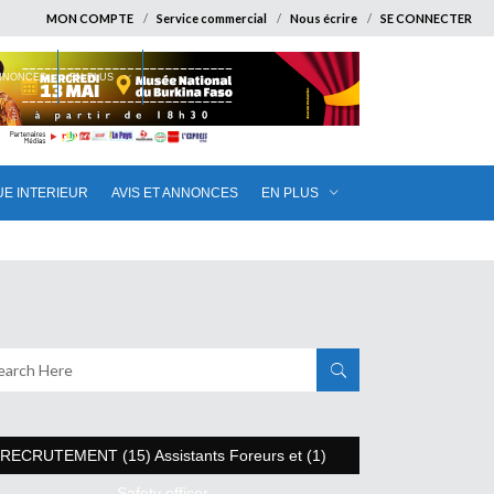
MON COMPTE
Service commercial
Nous écrire
SE CONNECTER
ANNONCES
EN PLUS
UE INTERIEUR
AVIS ET ANNONCES
EN PLUS
RECRUTEMENT (15) Assistants Foreurs et (1)
Safety officer