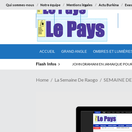
Qui sommes-nous
Notre équipe
Mentions légales
Actu Burkina
Evas
ACCUEIL
GRAND ANGLE
OMBRES ET LUMIÈRES
SUR LA
ACCUEIL
GRAND ANGLE
OMBRES ET LUMIÈRE
Flash Infos
ELECTION DE TALON A LA TETE DU SENA
JOHN DRAMANI EN JAMAIQUE POUR D
Home
La Semaine De Raogo
SEMAINE D