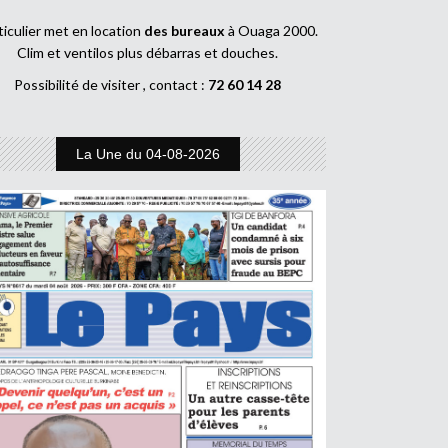
ticulier met en location
des bureaux
à Ouaga 2000.
Clim et ventilos plus débarras et douches.
Possibilité de visiter , contact :
72 60 14 28
La Une du 04-08-2026