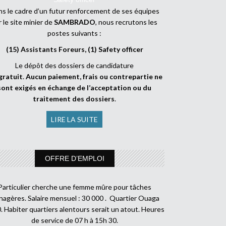
s le cadre d’un futur renforcement de ses équipes
r le site minier de
SAMBRADO
, nous recrutons les
postes suivants :
(15) Assistants Foreurs, (1) Safety officer
Le dépôt des dossiers de candidature
gratuit
.
Aucun paiement, frais ou contrepartie ne
sont exigés en échange de l’acceptation ou du
traitement des dossiers
.
LIRE LA SUITE
OFFRE D’EMPLOI
Particulier cherche une femme mûre pour tâches
agères. Salaire mensuel : 30 000 . Quartier Ouaga
. Habiter quartiers alentours serait un atout. Heures
de service de 07 h à 15h 30.