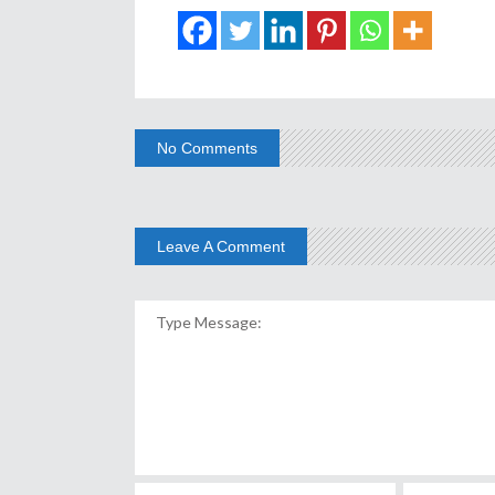
No Comments
Leave A Comment