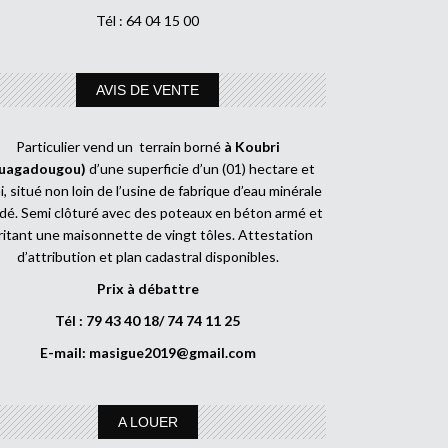
Tél : 64 04 15 00
AVIS DE VENTE
Particulier vend un terrain borné
à Koubri
uagadougou)
d’une superficie d’un (01) hectare et
, situé non loin de l’usine de fabrique d’eau minérale
dé. Semi clôturé avec des poteaux en béton armé et
ritant une maisonnette de vingt tôles. Attestation
d’attribution et plan cadastral disponibles.
Prix à débattre
Tél : 79 43 40 18/ 74 74 11 25
E-mail:
masigue2019@gmail.com
A LOUER