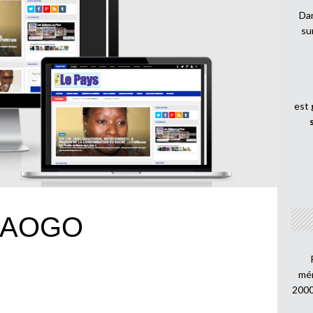
Dan
su
est
RAOGO
mén
2000