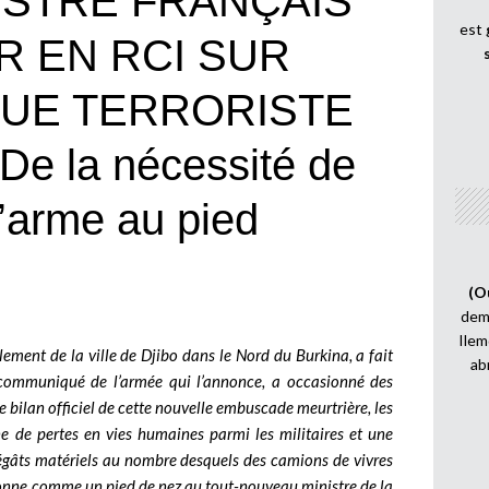
NISTRE FRANÇAIS
est
R EN RCI SUR
QUE TERRORISTE
e la nécessité de
l’arme au pied
(O
demi
Ilem
lement de la ville de Djibo dans le Nord du Burkina, a fait
ab
le communiqué de l’armée qui l’annonce, a occasionné des
e bilan officiel de cette nouvelle embuscade meurtrière, les
ne de pertes en vies humaines parmi les militaires et une
dégâts matériels au nombre desquels des camions de vivres
sonne comme un pied de nez au tout-nouveau ministre de la