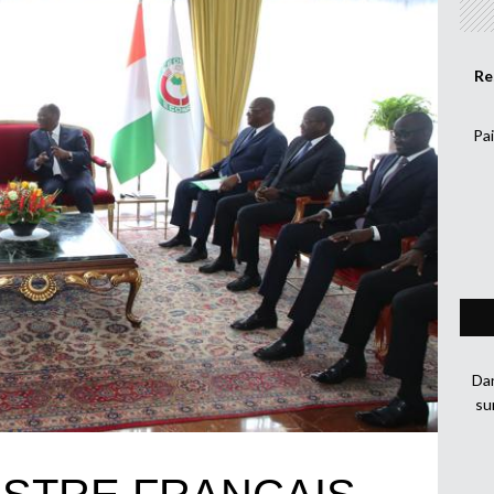
Re
Pai
Dan
su