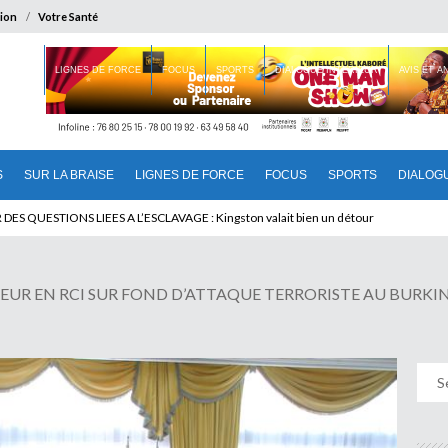
ion
Votre Santé
 BRAISE
LIGNES DE FORCE
FOCUS
SPORTS
DIALOGUE INTERIEUR
AVIS ET 
S
SUR LA BRAISE
LIGNES DE FORCE
FOCUS
SPORTS
DIALOG
T BENINOIS : Quand Patrice quitte le pouvoir sans partir !
EUR EN RCI SUR FOND D’ATTAQUE TERRORISTE AU BURKINA : D