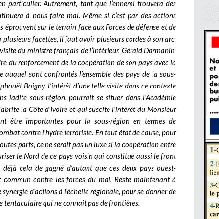
en particulier. Autrement, tant que l’ennemi trouvera des
continuera à nous faire mal. Même si c’est par des actions
ils éprouvent sur le terrain face aux Forces de défense et de
 plusieurs facettes, il faut avoir plusieurs cordes à son arc.
visite du ministre français de l’intérieur, Gérald Darmanin,
dre du renforcement de la coopération de son pays avec la
ire auquel sont confrontés l’ensemble des pays de la sous-
houët Boigny, l’intérêt d’une telle visite dans ce contexte
ans ladite sous-région, pourrait se situer dans l’Académie
abrite la Côte d’Ivoire et qui suscite l’intérêt du Monsieur
ient être importantes pour la sous-région en termes de
mbat contre l’hydre terroriste. En tout état de cause, pour
utes parts, ce ne serait pas un luxe si la coopération entre
riser le Nord de ce pays voisin qui constitue aussi le front
 déjà cela de gagné d’autant que ces deux pays ouest-
t commun contre les forces du mal. Reste maintenant à
 synergie d’actions à l’échelle régionale, pour se donner de
e tentaculaire qui ne connaît pas de frontières.