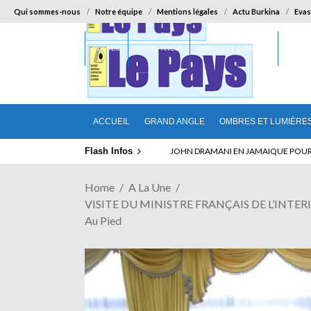
Qui sommes-nous
Notre équipe
Mentions légales
Actu Burkina
Evas
ACCUEIL
GRAND ANGLE
OMBRES ET LUMIÈRES
SUR LA
ACCUEIL
GRAND ANGLE
OMBRES ET LUMIÈRE
Flash Infos
ELECTION DE TALON A LA TETE DU SENA
Home
A La Une
VISITE DU MINISTRE FRANÇAIS DE L’INTERI
Au Pied