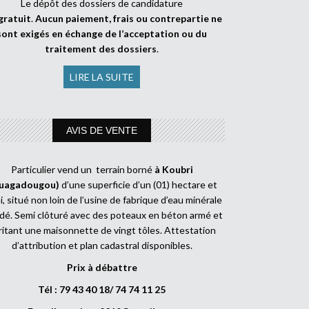
Le dépôt des dossiers de candidature
gratuit
.
Aucun paiement, frais ou contrepartie ne
sont exigés en échange de l’acceptation ou du
traitement des dossiers
.
LIRE LA SUITE
AVIS DE VENTE
Particulier vend un terrain borné
à Koubri
uagadougou)
d’une superficie d’un (01) hectare et
, situé non loin de l’usine de fabrique d’eau minérale
dé. Semi clôturé avec des poteaux en béton armé et
ritant une maisonnette de vingt tôles. Attestation
d’attribution et plan cadastral disponibles.
Prix à débattre
Tél : 79 43 40 18/ 74 74 11 25