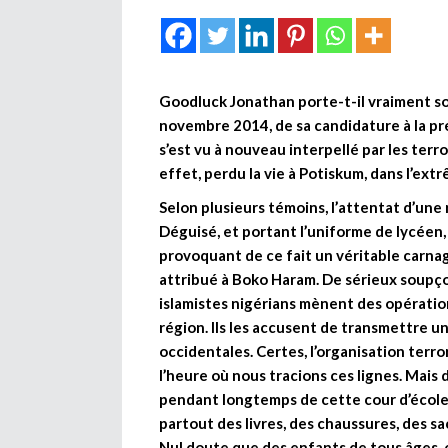
Goodluck Jonathan porte-t-il vraiment son 
novembre 2014, de sa candidature à la pré
s’est vu à nouveau interpellé par les terr
effet, perdu la vie à Potiskum, dans l’ext
Selon plusieurs témoins, l’attentat d’une
Déguisé, et portant l’uniforme de lycéen, i
provoquant de ce fait un véritable carna
attribué à Boko Haram. De sérieux soupçon
islamistes nigérians mènent des opération
région. Ils les accusent de transmettre un
occidentales. Certes, l’organisation terro
l’heure où nous tracions ces lignes. Mais 
pendant longtemps de cette cour d’école
partout des livres, des chaussures, des s
Nul doute que des enfants de tous âges, e