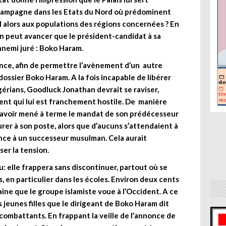
 campagne dans les Etats du Nord où prédominent
l alors aux populations des régions concernées ? En
’on peut avancer que le président-candidat à sa
nnemi juré : Boko Haram.
dence, afin de permettre l’avènement d’un autre
dossier Boko Haram. A la fois incapable de libérer
gérians, Goodluck Jonathan devrait se raviser,
ent qui lui est franchement hostile. De manière
’avoir mené à terme le mandat de son prédécesseur
urer à son poste, alors que d’aucuns s’attendaient à
hance à un successeur musulman. Cela aurait
er la tension.
u: elle frappera sans discontinuer, partout où se
, en particulier dans les écoles. Environ deux cents
 haine que le groupe islamiste voue à l’Occident. A ce
s jeunes filles que le dirigeant de Boko Haram dit
s combattants. En frappant la veille de l’annonce de