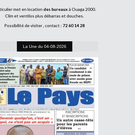
ticulier met en location
des bureaux
à Ouaga 2000.
Clim et ventilos plus débarras et douches.
Possibilité de visiter , contact :
72 60 14 28
La Une du 04-08-2026