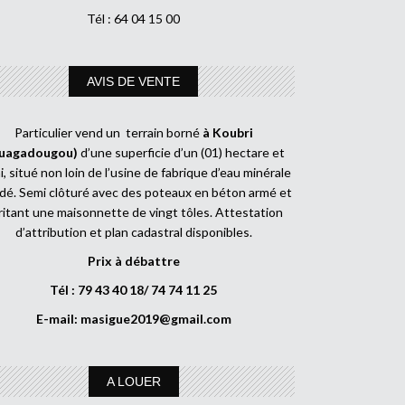
Tél : 64 04 15 00
AVIS DE VENTE
Particulier vend un terrain borné
à Koubri
uagadougou)
d’une superficie d’un (01) hectare et
, situé non loin de l’usine de fabrique d’eau minérale
dé. Semi clôturé avec des poteaux en béton armé et
ritant une maisonnette de vingt tôles. Attestation
d’attribution et plan cadastral disponibles.
Prix à débattre
Tél : 79 43 40 18/ 74 74 11 25
E-mail:
masigue2019@gmail.com
A LOUER