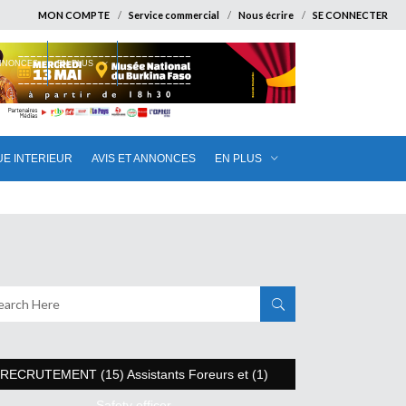
MON COMPTE
Service commercial
Nous écrire
SE CONNECTER
ANNONCES
EN PLUS
UE INTERIEUR
AVIS ET ANNONCES
EN PLUS
RECRUTEMENT (15) Assistants Foreurs et (1)
Safety officer