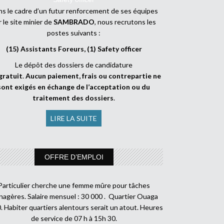
s le cadre d’un futur renforcement de ses équipes
r le site minier de
SAMBRADO
, nous recrutons les
postes suivants :
(15) Assistants Foreurs, (1) Safety officer
Le dépôt des dossiers de candidature
gratuit
.
Aucun paiement, frais ou contrepartie ne
sont exigés en échange de l’acceptation ou du
traitement des dossiers
.
LIRE LA SUITE
OFFRE D’EMPLOI
Particulier cherche une femme mûre pour tâches
agères. Salaire mensuel : 30 000 . Quartier Ouaga
. Habiter quartiers alentours serait un atout. Heures
de service de 07 h à 15h 30.