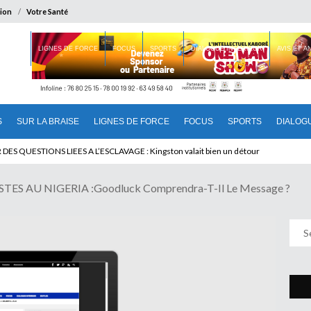
ion
Votre Santé
 BRAISE
LIGNES DE FORCE
FOCUS
SPORTS
DIALOGUE INTERIEUR
AVIS ET 
S
SUR LA BRAISE
LIGNES DE FORCE
FOCUS
SPORTS
DIALOG
T BENINOIS : Quand Patrice quitte le pouvoir sans partir !
S AU NIGERIA :Goodluck Comprendra-T-Il Le Message ?