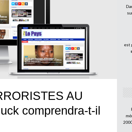
Dan
su
est
RRORISTES AU
ck comprendra-t-il
mén
2000