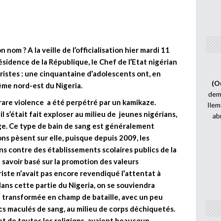
nom ? A la veille de l’officialisation hier mardi 11
sidence de la République, le Chef de l’Etat nigérian
oristes : une cinquantaine d’adolescents ont, en
(O
rême nord-est du Nigeria.
demi
 rare violence a été perpétré par un kamikaze.
Ilem
l s’était fait exploser au milieu de jeunes nigérians,
ab
ge. Ce type de bain de sang est généralement
s pèsent sur elle, puisque depuis 2009, les
s contre des établissements scolaires publics de la
 savoir basé sur la promotion des valeurs
riste n’avait pas encore revendiqué l’attentat à
dans cette partie du Nigeria, on se souviendra
 transformée en champ de bataille, avec un peu
acs maculés de sang, au milieu de corps déchiquetés.
t de toutes les religions, avaient beaucoup