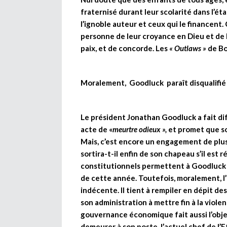
fraternisé durant leur scolarité dans l’ét
l’ignoble auteur et ceux qui le financent
personne de leur croyance en Dieu et de l
paix, et de concorde. Les
« Outlaws »
de Bok
Moralement, Goodluck paraît disqualifié 
Le président Jonathan Goodluck a fait dif
acte de «
meurtre odieux »,
et promet que so
Mais, c’est encore un engagement de plus
sortira-t-il enfin de son chapeau s’il est r
constitutionnels permettent à Goodluck 
de cette année. Toutefois, moralement, l’
indécente. Il tient à rempiler en dépit de
son administration à mettre fin à la viole
gouvernance économique fait aussi l’obje
demeurer à son poste, l’actuel chef de l’Et