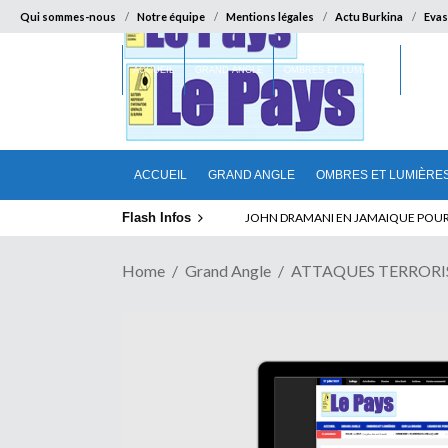
Qui sommes-nous
Notre équipe
Mentions légales
Actu Burkina
Evas
ACCUEIL
GRAND ANGLE
OMBRES ET LUMIÈRES
SUR LA
ACCUEIL
GRAND ANGLE
OMBRES ET LUMIÈRE
Flash Infos
ELECTION DE TALON A LA TETE DU SENA
Home
Grand Angle
ATTAQUES TERRORISTE