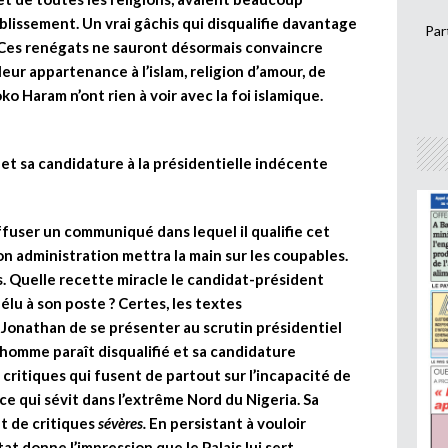
ablissement. Un vrai gâchis qui disqualifie davantage
Par
. Ces renégats ne sauront désormais convaincre
eur appartenance à l’islam, religion d’amour, de
o Haram n’ont rien à voir avec la foi islamique.
et sa candidature à la présidentielle indécente
fuser un communiqué dans lequel il qualifie cet
n administration mettra la main sur les coupables.
. Quelle recette miracle le candidat-président
éélu à son poste ? Certes, les textes
Jonathan de se présenter au scrutin présidentiel
homme paraît disqualifié et sa candidature
s critiques qui fusent de partout sur l’incapacité de
nce qui sévit dans l’extrême Nord du Nigeria. Sa
t de critiques
sévères.
En persistant à vouloir
at donne l’impression que le Palais lui sert