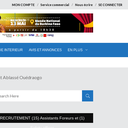
MON COMPTE
Service commercial
Nous écrire
SE CONNECTER
ANNONCES
EN PLUS
UE INTERIEUR
AVIS ET ANNONCES
EN PLUS
t Ablassé Ouédraogo
RECRUTEMENT (15) Assistants Foreurs et (1)
Safety officer