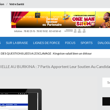
ion
Votre Santé
 BRAISE
LIGNES DE FORCE
FOCUS
SPORTS
DIALOGUE INTERIEUR
AVIS ET 
S
SUR LA BRAISE
LIGNES DE FORCE
FOCUS
SPORTS
DIALOG
U CAMEROUN : Qui pilote le Cameroun ?
LE AU BURKINA : 7 Partis Apportent Leur Soutien Au Candida