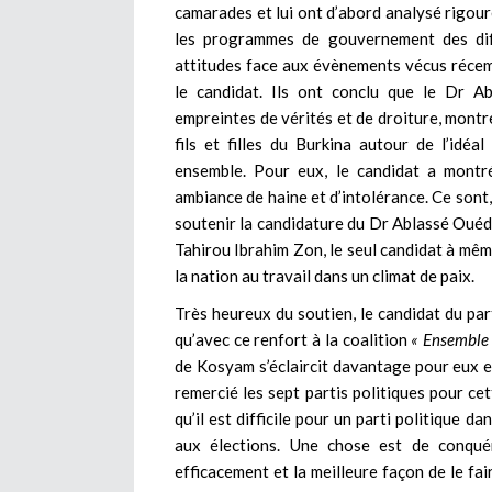
camarades et lui ont d’abord analysé rigou
les programmes de gouvernement des dif
attitudes face aux évènements vécus réce
le candidat. Ils ont conclu que le Dr A
empreintes de vérités et de droiture, montr
fils et filles du Burkina autour de l’id
ensemble. Pour eux, le candidat a montr
ambiance de haine et d’intolérance. Ce sont, 
soutenir la candidature du Dr Ablassé Ouédra
Tahirou Ibrahim Zon, le seul candidat à mêm
la nation au travail dans un climat de paix.
Très heureux du soutien, le candidat du par
qu’avec ce renfort à la coalition
« Ensemble
de Kosyam s’éclaircit davantage pour eux et q
remercié les sept partis politiques pour ce
qu’il est difficile pour un parti politique d
aux élections. Une chose est de conquéri
efficacement et la meilleure façon de le fa