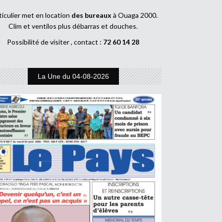
ticulier met en location
des bureaux
à Ouaga 2000.
Clim et ventilos plus débarras et douches.
Possibilité de visiter , contact :
72 60 14 28
La Une du 04-08-2026