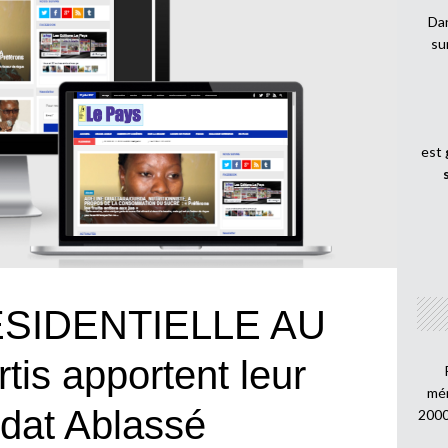
Dan
su
est
SIDENTIELLE AU
is apportent leur
mén
idat Ablassé
2000