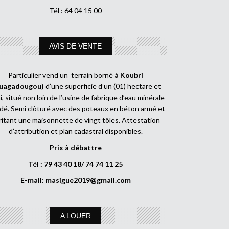
Tél : 64 04 15 00
AVIS DE VENTE
Particulier vend un terrain borné
à Koubri
uagadougou)
d’une superficie d’un (01) hectare et
, situé non loin de l’usine de fabrique d’eau minérale
dé. Semi clôturé avec des poteaux en béton armé et
ritant une maisonnette de vingt tôles. Attestation
d’attribution et plan cadastral disponibles.
Prix à débattre
Tél : 79 43 40 18/ 74 74 11 25
E-mail:
masigue2019@gmail.com
A LOUER