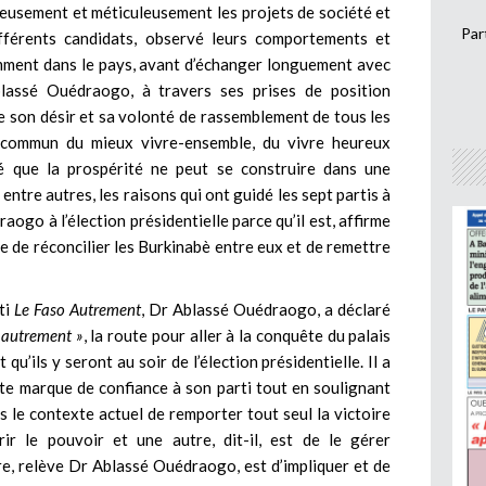
reusement et méticuleusement les projets de société et
Par
férents candidats, observé leurs comportements et
mment dans le pays, avant d’échanger longuement avec
blassé Ouédraogo, à travers ses prises de position
e son désir et sa volonté de rassemblement de tous les
éal commun du mieux vivre-ensemble, du vivre heureux
é que la prospérité ne peut se construire dans une
entre autres, les raisons qui ont guidé les sept partis à
ogo à l’élection présidentielle parce qu’il est, affirme
e de réconcilier les Burkinabè entre eux et de remettre
ti
Le Faso Autrement
, Dr Ablassé Ouédraogo, a déclaré
 autrement »
, la route pour aller à la conquête du palais
u’ils y seront au soir de l’élection présidentielle. Il a
tte marque de confiance à son parti tout en soulignant
ans le contexte actuel de remporter tout seul la victoire
r le pouvoir et une autre, dit-il, est de le gérer
ire, relève Dr Ablassé Ouédraogo, est d’impliquer et de