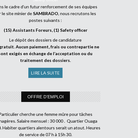
s le cadre d’un futur renforcement de ses équipes
r le site minier de
SAMBRADO
, nous recrutons les
postes suivants :
(15) Assistants Foreurs, (1) Safety officer
Le dépôt des dossiers de candidature
gratuit
.
Aucun paiement, frais ou contrepartie ne
sont exigés en échange de l’acceptation ou du
traitement des dossiers
.
LIRE LA SUITE
OFFRE D’EMPLOI
Particulier cherche une femme mûre pour tâches
agères. Salaire mensuel : 30 000 . Quartier Ouaga
. Habiter quartiers alentours serait un atout. Heures
de service de 07 h à 15h 30.