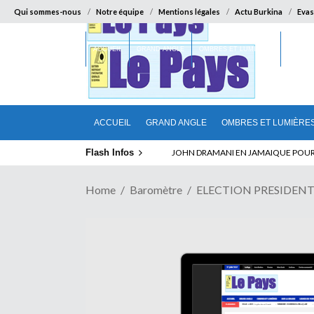
Qui sommes-nous
Notre équipe
Mentions légales
Actu Burkina
Evas
ACCUEIL
GRAND ANGLE
OMBRES ET LUMIÈRES
SUR LA
ACCUEIL
GRAND ANGLE
OMBRES ET LUMIÈRE
Flash Infos
ABSENCE PROLONGEE DE PAUL BIYA D
Home
Baromètre
ELECTION PRESIDENTIEL