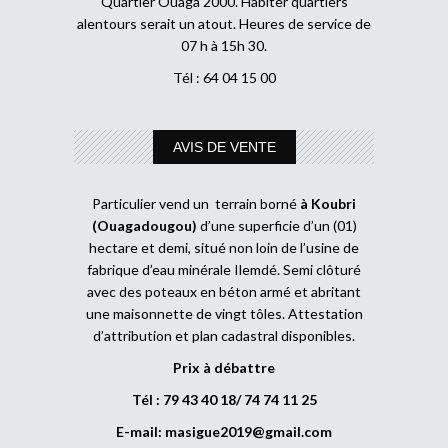
Quartier Ouaga 2000. Habiter quartiers
alentours serait un atout. Heures de service de
07 h à 15h 30.
Tél : 64 04 15 00
AVIS DE VENTE
Particulier vend un terrain borné
à Koubri
(Ouagadougou)
d’une superficie d’un (01)
hectare et demi, situé non loin de l’usine de
fabrique d’eau minérale Ilemdé. Semi clôturé
avec des poteaux en béton armé et abritant
une maisonnette de vingt tôles. Attestation
d’attribution et plan cadastral disponibles.
Prix à débattre
Tél : 79 43 40 18/ 74 74 11 25
E-mail:
masigue2019@gmail.com