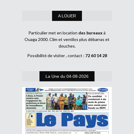
A LOUER
Particulier met en location
des bureaux
à
Ouaga 2000. Clim et ventilos plus débarras et
douches.
Possibilité de visiter , contact :
72 60 14 28
La Une du 04-08-2026