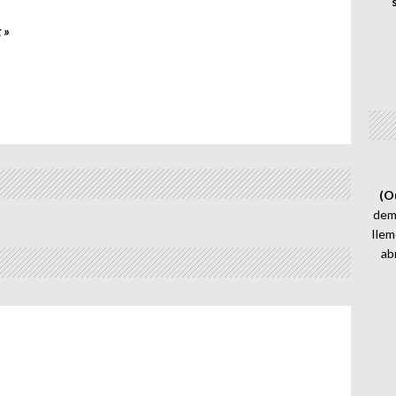
 »
(O
demi
Ilem
ab