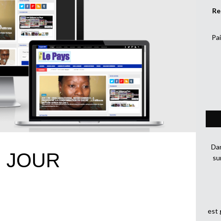
Re
Pai
Dan
U JOUR
su
est