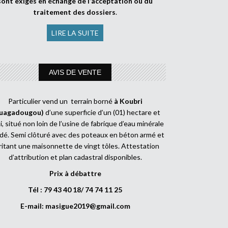
sont exigés en échange de l’acceptation ou du
traitement des dossiers
.
LIRE LA SUITE
AVIS DE VENTE
Particulier vend un terrain borné
à Koubri
uagadougou)
d’une superficie d’un (01) hectare et
, situé non loin de l’usine de fabrique d’eau minérale
dé. Semi clôturé avec des poteaux en béton armé et
ritant une maisonnette de vingt tôles. Attestation
d’attribution et plan cadastral disponibles.
Prix à débattre
Tél : 79 43 40 18/ 74 74 11 25
E-mail:
masigue2019@gmail.com