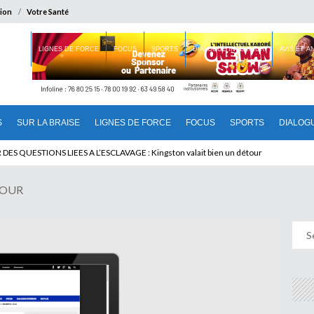
ion
Votre Santé
 BRAISE
LIGNES DE FORCE
FOCUS
SPORTS
DIALOGUE INTERIEUR
AVIS ET 
S
SUR LA BRAISE
LIGNES DE FORCE
FOCUS
SPORTS
DIALOG
T BENINOIS : Quand Patrice quitte le pouvoir sans partir !
 JOUR