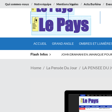
Qui sommes-nous
Notre équipe
Mentions légales
Actu Burkina
Evas
ACCUEIL
GRAND ANGLE
OMBRES ET LUMIÈRES
SUR LA
ACCUEIL
GRAND ANGLE
OMBRES ET LUMIÈRE
Flash Infos
ELECTION DE TALON A LA TETE DU SENA
Home
La Pensée Du Jour
LA PENSEE DU