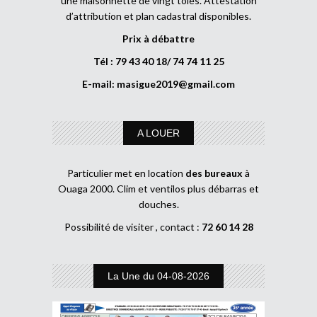
une maisonnette de vingt tôles. Attestation
d’attribution et plan cadastral disponibles.
Prix à débattre
Tél : 79 43 40 18/ 74 74 11 25
E-mail:
masigue2019@gmail.com
A LOUER
Particulier met en location
des bureaux
à
Ouaga 2000. Clim et ventilos plus débarras et
douches.
Possibilité de visiter , contact :
72 60 14 28
La Une du 04-08-2026